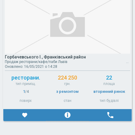
Горбачевського І., Франківський район
Продаж ресторани/кафе/паби Львів
Оновлено: 16/05/2021 о 14:28
ресторани.
224 250
22
тип приміщ.
грн.
площа
1
/4
з ремонтом
вторинний ринок
поверх
стан
тип будівлі