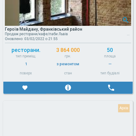
Героїв Майдану, Франківський район
Продаж ресторани/кафе/паби Львів
Оновлено: 03/02/2022 о 21:55
ресторани.
3 864 000
50
тип приміщ.
грн.
площа
1
з ремонтом
—
поверх
стан
тип будівлі