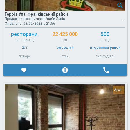
Героїв Упа, Франківський район
Продаж ресторани/кафе/паби Львів
Оновлено: 03/02/2022 о 21:56
ресторани.
22 425 000
500
тип приміщ.
грн.
площа
2
/3
середній
вторинний ринок
поверх
стан
тип будівлі