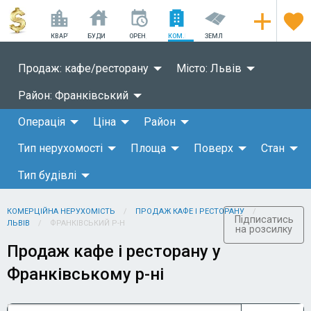
КВАРТИРИ
БУДИНКИ
ОРЕНДА
КОМ.НЕРУХОМІСТЬ
ЗЕМЛЯ
Продаж: кафе/ресторану
Місто: Львів
Район: Франківський
Операція
Ціна
Район
Тип нерухомості
Площа
Поверх
Стан
Тип будівлі
КОМЕРЦІЙНА НЕРУХОМІСТЬ
ПРОДАЖ КАФЕ І РЕСТОРАНУ
Підписатись
ЛЬВІВ
ФРАНКІВСЬКИЙ Р-Н
на розсилку
Продаж кафе і ресторану у
Франківському р-ні