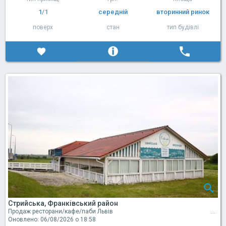
1
/1
середній
вторинний ринок
поверх
стан
тип будівлі
Стрийська, Франківський район
Продаж ресторани/кафе/паби Львів
Оновлено: 06/08/2026 о 18:58