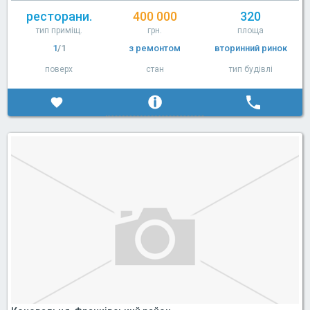
ресторани.
400 000
320
тип приміщ.
грн.
площа
1
/1
з ремонтом
вторинний ринок
поверх
стан
тип будівлі