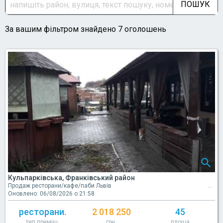
ПОШУК
За вашим фільтром знайдено 7 оголошень
Кульпарківська, Франківський район
Продаж ресторани/кафе/паби Львів
Оновлено: 06/08/2026 о 21:58
ресторани.
2 018 250
45
тип приміщ.
грн.
площа