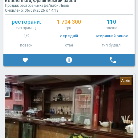
Коновальця, Франківський район
Продаж ресторани/кафе/паби Львів
Оновлено: 06/08/2026 о 14:18
ресторани.
1 704 300
110
тип приміщ.
грн.
площа
1
/2
середній
вторинний ринок
поверх
стан
тип будівлі