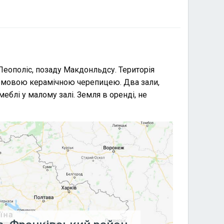
Леополіс, позаду Макдонльдсу. Територія
ірмовою керамічною черепицею. Два зали,
еблі у малому залі. Земля в оренді, не