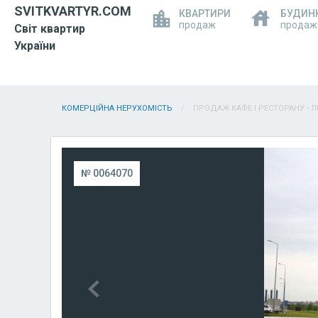
SVITKVARTYR.COM
КВАРТИРИ
БУДИН
продаж
продаж
Світ квартир
України
КОМЕРЦІЙНА НЕРУХОМІСТЬ
ПРОДАЖ КАФЕ І РЕСТОРАНУ - Л
№ 0064070