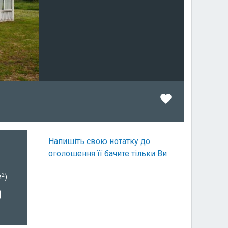
Напишіть свою нотатку до
оголошення її бачите тільки Ви
2
м
)
0