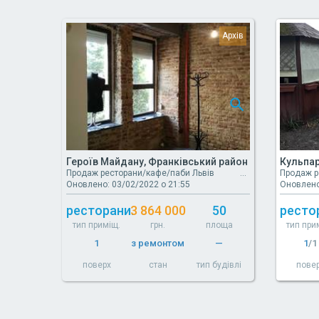
Героїв Майдану, Франківський район
Кульпар
Продаж ресторани/кафе/паби Львів
Продаж р
Оновлено: 03/02/2022 о 21:55
Оновлено
ресторани.
3 864 000
50
ресто
тип приміщ.
грн.
площа
тип при
1
з ремонтом
—
1
/1
поверх
стан
тип будівлі
пове