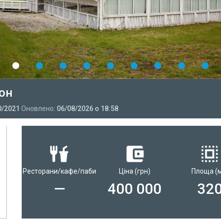
йон
0/2021
Оновлено:
06/08/2026 о 18:58
Ресторани/кафе/паби
Ціна
(грн)
Площа
(
—
400 000
32