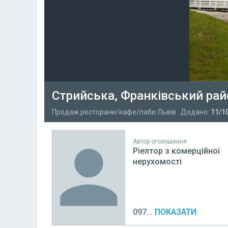
Стрийська, Франківський ра
Продаж ресторани/кафе/паби Львів . Додано:
11/1
Автор оголошення
Ріелтор з комерційної
нерухомості
097...
ПОКАЗАТИ