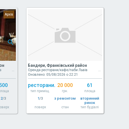
йон
Бандери, Франківський район
в
Оренда ресторани/кафе/паби Львів
Оновлено: 05/08/2026 о 22:21
500
ресторани.
20 000
61
площа
тип приміщ.
грн.
площа
2
/3
1
/3
з ремонтом
вторинний
ринок
оверх
поверх
стан
тип будівлі