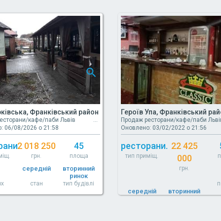
ківська, Франківський район
Героїв Упа, Франківський ра
есторани/кафе/паби Львів
Продаж ресторани/кафе/паби Льві
: 06/08/2026 о 21:58
Оновлено: 03/02/2022 о 21:56
рани.
2 018 250
45
ресторани.
22 425
міщ.
грн.
площа
тип приміщ.
000
середній
вторинний
грн.
ринок
рх
стан
тип будівлі
п
середній
вторинний
ринок
стан
тип будівлі