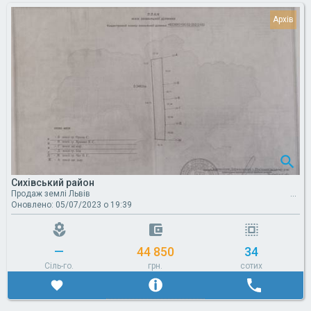
Сихівський район
Продаж землі Львів
Оновлено: 05/07/2023 о 19:39
—
44 850
34
Сіль-го.
грн.
сотих