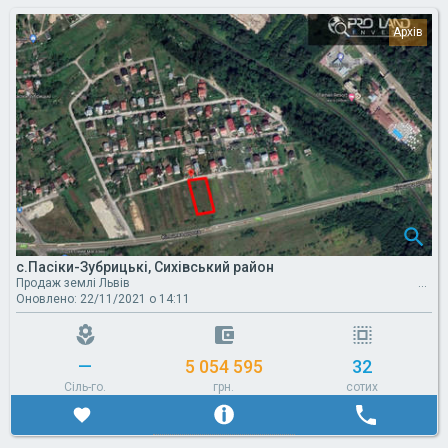
c.Пасіки-Зубрицькі, Сихівський район
Продаж землі Львів
Оновлено: 22/11/2021 о 14:11
—
5 054 595
32
Сіль-го.
грн.
сотих