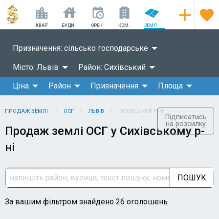
КВАРТИРИ
БУДИНКИ
ОРЕНДА
КОМ.НЕРУХОМІСТЬ
ЗЕМЛЯ
Призначення: сільсько господарське
Місто: Львів
Район: Сихівський
Ціна
Район
Призначення
Площа
ПРОДАЖ ЗЕМЛІ
ОСГ
ЛЬВІВ
СИХІВСЬКИЙ Р-Н
Підписатись
на розсилку
Продаж землі ОСГ у Сихівському р-
ні
ПОШУК
За вашим фільтром знайдено 26 оголошень