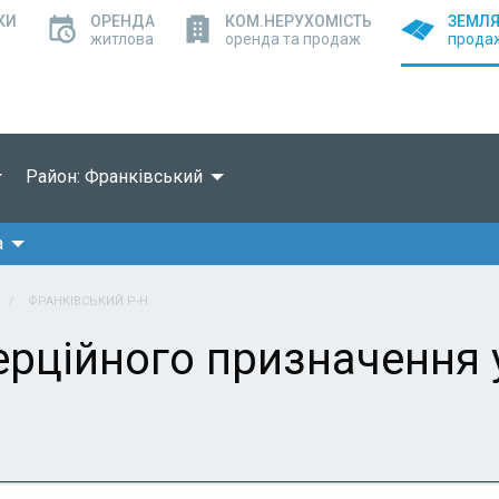
КИ
ОРЕНДА
КОМ.НЕРУХОМІСТЬ
ЗЕМЛ
житлова
оренда та продаж
прода
Район: Франківський
а
ФРАНКІВСЬКИЙ Р-Н
рційного призначення 