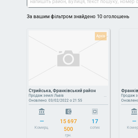
За вашим фільтром знайдено 10 оголошень
Стрийська, Франківський район
Франків
Продаж землі Львів
Продаж з
Оновлено: 03/02/2022 о 21:55
Оновлено
—
15 697
17
—
Комерц.
сотих
Комер
500
грн.