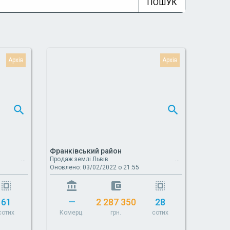
ПОШУК
Франківський район
Продаж землі Львів
Оновлено: 03/02/2022 о 21:55
61
—
2 287 350
28
сотих
Комерц.
грн.
сотих