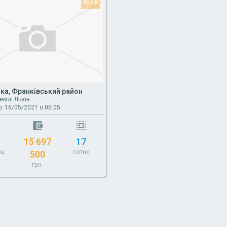
ка, Франківський район
емлі Львів
: 16/05/2021 о 05:05
15 697
17
ц.
сотих
500
грн.