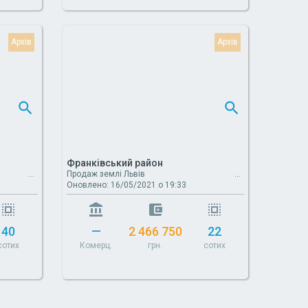
Франківський район
Продаж землі Львів
Оновлено: 16/05/2021 о 19:33
40
—
2 466 750
22
сотих
Комерц.
грн.
сотих