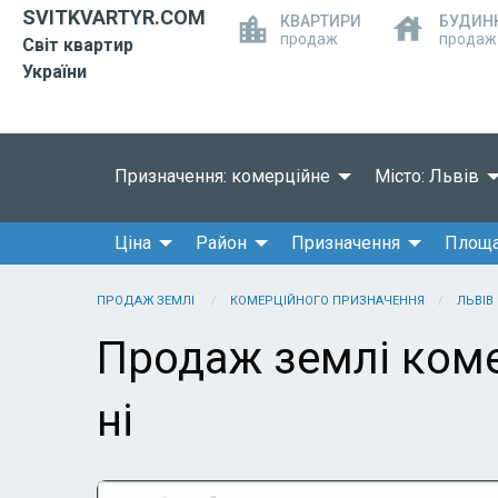
SVITKVARTYR.COM
КВАРТИРИ
БУДИН
продаж
продаж
Світ квартир
України
Призначення: комерційне
Місто: Львів
Ціна
Район
Призначення
Площ
ПРОДАЖ ЗЕМЛІ
КОМЕРЦІЙНОГО ПРИЗНАЧЕННЯ
ЛЬВІВ
Продаж землі коме
ні