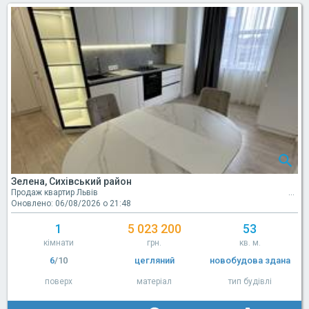
Зелена, Сихівський район
Продаж квартир Львів
Оновлено: 06/08/2026 о 21:48
1
5 023 200
53
кімнати
грн.
кв. м.
6
/10
цегляний
новобудова здана
поверх
матеріал
тип будівлі