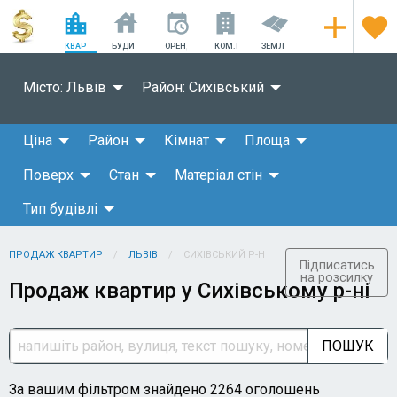
КВАРТИРИ
БУДИНКИ
ОРЕНДА
КОМ.НЕРУХОМІСТЬ
ЗЕМЛЯ
Місто: Львів
Район: Сихівський
Ціна
Район
Кімнат
Площа
Поверх
Стан
Матеріал стін
Тип будівлі
ПРОДАЖ КВАРТИР
ЛЬВІВ
СИХІВСЬКИЙ Р-Н
Підписатись
на розсилку
Продаж квартир у Сихівському р-ні
ПОШУК
За вашим фільтром знайдено 2264 оголошень