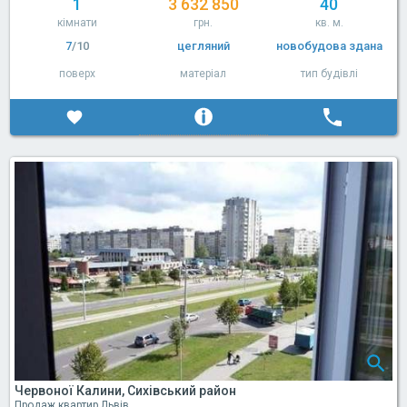
1
3 632 850
40
кімнати
грн.
кв. м.
7
/10
цегляний
новобудова здана
поверх
матеріал
тип будівлі
Червоної Калини, Сихівський район
Продаж квартир Львів