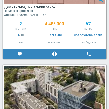
Демнянська, Сихівський район
Продаж квартир Львів
Оновлено: 06/08/2026 о 21:52
2
4 485 000
67
кімнати
грн.
кв. м.
1
/10
цегляний
новобудова здана
поверх
матеріал
тип будівлі