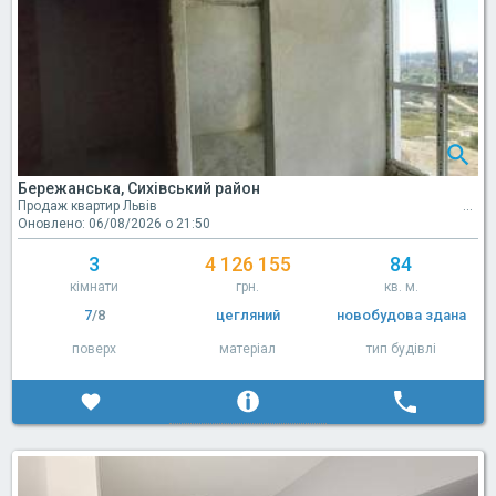
Бережанська, Сихівський район
Продаж квартир Львів
Оновлено: 06/08/2026 о 21:50
3
4 126 155
84
кімнати
грн.
кв. м.
7
/8
цегляний
новобудова здана
поверх
матеріал
тип будівлі