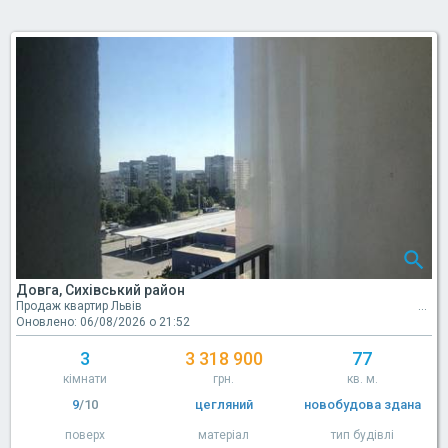
Довга, Сихівський район
Продаж квартир Львів
Оновлено: 06/08/2026 о 21:52
3
3 318 900
77
кімнати
грн.
кв. м.
9
/10
цегляний
новобудова здана
поверх
матеріал
тип будівлі