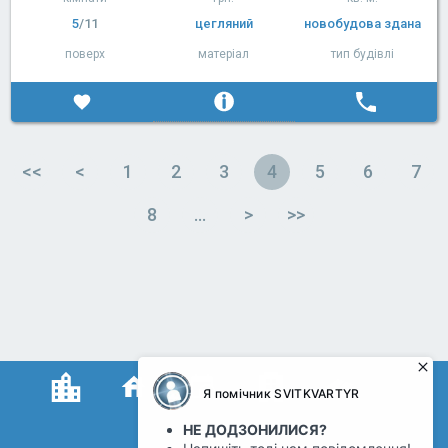
5
/11
цегляний
новобудова здана
поверх
матеріал
тип будівлі
<<
<
1
2
3
4
5
6
7
8
…
>
>>