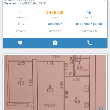
Оновлено: 06/08/2026 о 21:52
1
3 498 300
46
кімнати
грн.
кв. м.
5
/10
цегляний
вторинний ринок
поверх
матеріал
тип будівлі