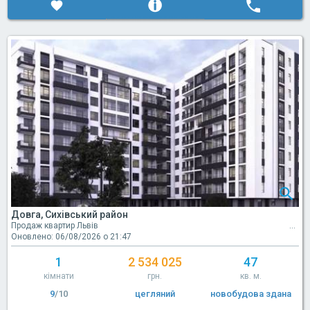
Довга, Сихівський район
Продаж квартир Львів
Оновлено: 06/08/2026 о 21:47
1
2 534 025
47
кімнати
грн.
кв. м.
9
/10
цегляний
новобудова здана