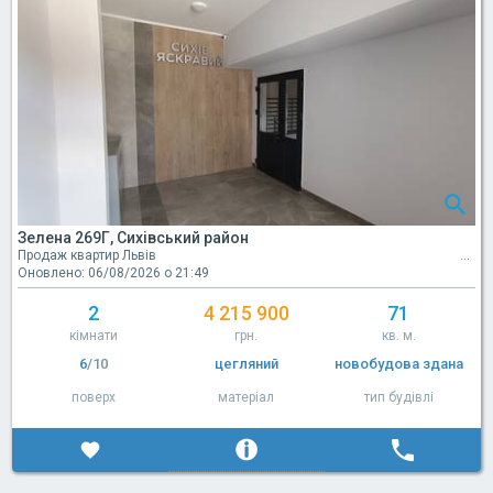
Зелена 269Г, Сихівський район
Продаж квартир Львів
Оновлено: 06/08/2026 о 21:49
2
4 215 900
71
кімнати
грн.
кв. м.
6
/10
цегляний
новобудова здана
поверх
матеріал
тип будівлі