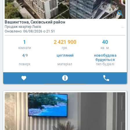
Вашингтона, Сихівський район
Продаж квартир Львів
Оновлено: 06/08/2026 о 21:51
1
2 421 900
40
кімнати
грн.
кв. м.
4
/9
цегляний
новобудова
будується
поверх
матеріал
тип будівлі