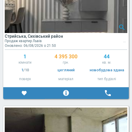
Стрийська, Сихівський район
Продаж квартир Львів
Оновлено: 06/08/2026 о 21:50
1
4 395 300
44
кімнати
грн.
кв. м.
1
/10
цегляний
новобудова здана
поверх
матеріал
тип будівлі