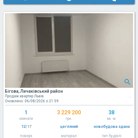
Бігова, Личаківський район
Продаж квартир Львів
Оновлено: 06/08/2026 о 21:59
1
3 229 200
38
кімнати
грн.
кв. м.
12
/17
цегляний
новобудова здана
поверх
матеріал
тип будівлі