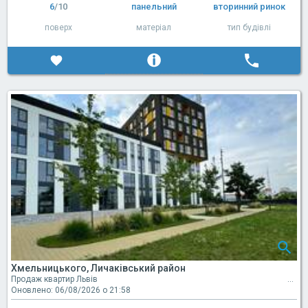
6
/10
панельний
вторинний ринок
поверх
матеріал
тип будівлі
Хмельницького, Личаківський район
Продаж квартир Львів
Оновлено: 06/08/2026 о 21:58