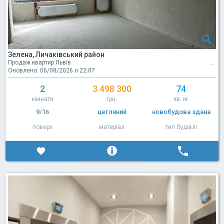
Зелена, Личаківський район
Продаж квартир Львів
Оновлено: 06/08/2026 о 22:07
2
3 498 300
74
кімнати
грн.
кв. м.
9
/16
цегляний
новобудова здана
поверх
матеріал
тип будівлі