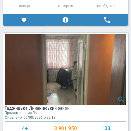
поверх
матеріал
тип будівлі
Таджицька, Личаківський район
Продаж квартир Львів
Оновлено: 06/08/2026 о 22:13
4+
3 901 950
103