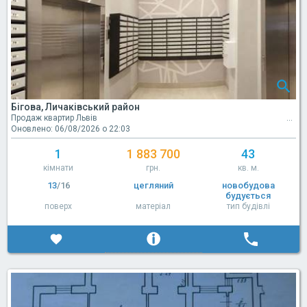
Бігова, Личаківський район
Продаж квартир Львів
Оновлено: 06/08/2026 о 22:03
1
1 883 700
43
кімнати
грн.
кв. м.
13
/16
цегляний
новобудова
будується
поверх
матеріал
тип будівлі