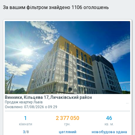
За вашим фільтром знайдено 1106 оголошень
Винники, Кільцева 17, Личаківський район
Продаж квартир Львів
Оновлено: 07/08/2026 о 09:29
1
2 377 050
46
кімнати
грн.
кв. м.
3
/8
цегляний
новобудова здана