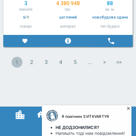
3
4 380 948
88
кімнати
грн.
кв. м.
6
/9
цегляний
новобудова здана
поверх
матеріал
тип будівлі
1
2
3
4
5
…
>
>>