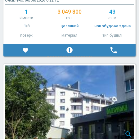
Оновлено: 06/08/2026 о 22:12
1
3 049 800
43
кімнати
грн.
кв. м.
1
/8
цегляний
новобудова здана
поверх
матеріал
тип будівлі