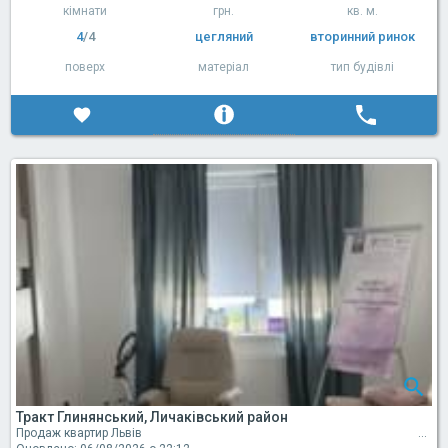
кімнати
грн.
кв. м.
4
/4
цегляний
вторинний ринок
поверх
матеріал
тип будівлі
Тракт Глинянський, Личаківський район
Продаж квартир Львів