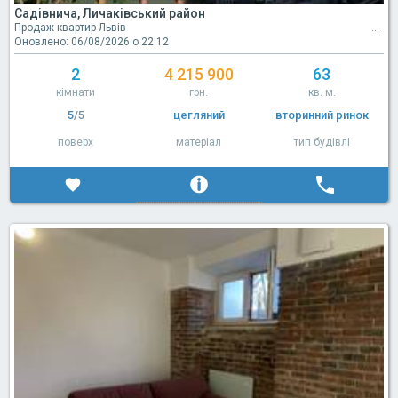
Садівнича, Личаківський район
Продаж квартир Львів
Оновлено: 06/08/2026 о 22:12
2
4 215 900
63
кімнати
грн.
кв. м.
5
/5
цегляний
вторинний ринок
поверх
матеріал
тип будівлі