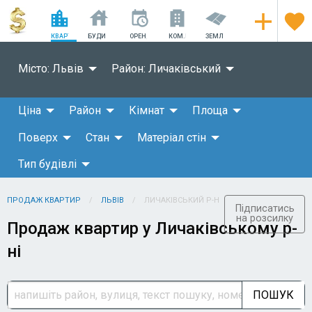
КВАРТИРИ
БУДИНКИ
ОРЕНДА
КОМ.НЕРУХОМІСТЬ
ЗЕМЛЯ
Місто: Львів
Район: Личаківський
Ціна
Район
Кімнат
Площа
Поверх
Стан
Матеріал стін
Тип будівлі
ПРОДАЖ КВАРТИР
ЛЬВІВ
ЛИЧАКІВСЬКИЙ Р-Н
Підписатись
на розсилку
Продаж квартир у Личаківському р-
ні
ПОШУК