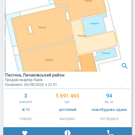
Пасічна, Личаківський район
Продаж квартир Львів
Оновлено: 06/08/2026 о 22:01
3
5 691 465
94
кімнати
грн.
кв. м.
4
/10
цегляний
новобудова здана
поверх
матеріал
тип будівлі