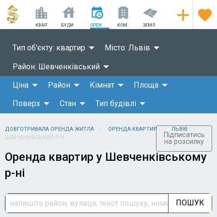
КВАРТИРИ
БУДИНКИ
ОРЕНДА
КОМ.НЕРУХОМІСТЬ
ЗЕМЛЯ
Тип об'єкту: квартир
Місто: Львів
Район: Шевченківський
Ціна
Район
Кімнат
Площа
Поверх
Стан
Тип будівлі
ДОВГОТРИВАЛА ОРЕНДА ЖИТЛА
ОРЕНДА КВАРТИР
ЛЬВІВ
Підписатись
ШЕВЧЕНКІВСЬКИЙ Р-Н
на розсилку
Оренда квартир у Шевченківському
р-ні
ПОШУК