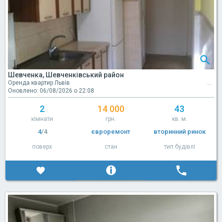
Шевченка, Шевченківський район
Оренда квартир Львів
Оновлено: 06/08/2026 о 22:08
2
14 000
43
кімнати
грн.
кв. м.
4
/4
євроремонт
вторинний ринок
поверх
стан
тип будівлі