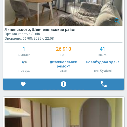
Липинського, Шевченківський район
Оренда квартир Львів
Оновлено: 06/08/2026 о 22:08
1
26 910
41
кімнати
грн.
кв. м.
4
/6
дизайнерський
новобудова здана
ремонт
поверх
стан
тип будівлі