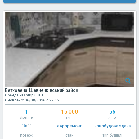
Бетховена, Шевченківський район
Оренда квартир Львів
Оновлено: 06/08/2026 о 22:06
1
15 000
56
кімнати
грн.
кв. м.
10
/11
євроремонт
новобудова здана
поверх
стан
тип будівлі