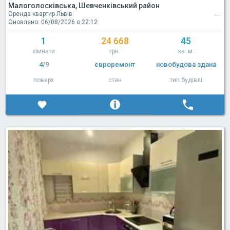
Малоголосківська, Шевченківський район
Оренда квартир Львів
Оновлено: 06/08/2026 о 22:12
1
24 668
45
кімнати
грн.
кв. м.
4
/9
євроремонт
новобудова здана
поверх
стан
тип будівлі