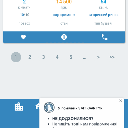
2
14 500
64
кімнати
грн.
кв. м.
10
/10
євроремонт
вторинний ринок
поверх
стан
тип будівлі
1
2
3
4
5
…
>
>>