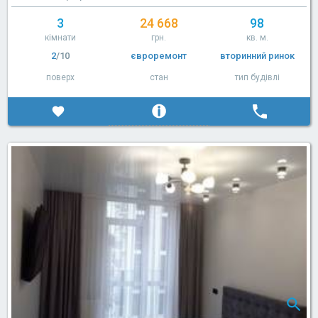
3
24 668
98
кімнати
грн.
кв. м.
2
/10
євроремонт
вторинний ринок
поверх
стан
тип будівлі