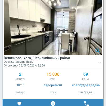
Величковського, Шевченківський район
Оренда квартир Львів
Оновлено: 06/08/2026 о 22:06
2
15 000
69
кімнати
грн.
кв. м.
10
/10
євроремонт
новобудова здана
поверх
стан
тип будівлі