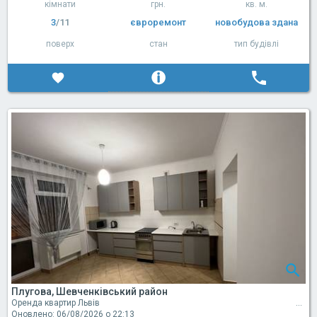
кімнати
грн.
кв. м.
3
/11
євроремонт
новобудова здана
поверх
стан
тип будівлі
Плугова, Шевченківський район
Оренда квартир Львів
Оновлено: 06/08/2026 о 22:13