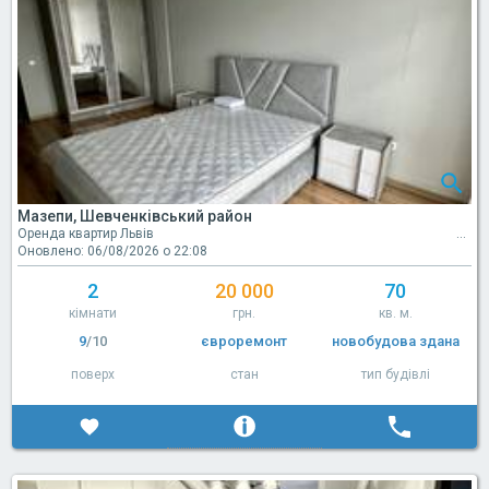
Мазепи, Шевченківський район
Оренда квартир Львів
Оновлено: 06/08/2026 о 22:08
2
20 000
70
кімнати
грн.
кв. м.
9
/10
євроремонт
новобудова здана
поверх
стан
тип будівлі