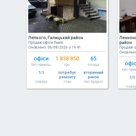
Лепкого, Галицький район
Леннон
район
Продаж офіси Львів
Оновлено: 06/08/2026 о 19:41
Продаж о
Оновлено
офіси
1 838 850
65
офі
тип приміщ.
грн.
площа
тип при
1
/3
потребує
вторинний
ремонту
ринок
1
/5
поверх
стан
тип будівлі
пове