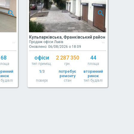
н
Кульпарківська, Франківський район
Продаж офіси Львів
Оновлено: 06/08/2026 о 18:09
68
офіси
2 287 350
44
площа
тип приміщ.
грн.
площа
оринний
1
/3
потребує
вторинний
ринок
ремонту
ринок
 будівлі
поверх
стан
тип будівлі