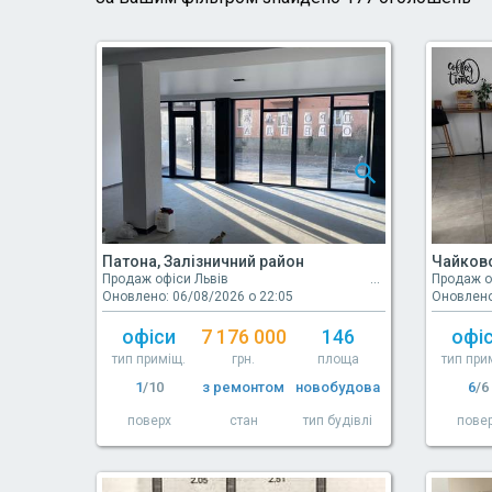
Патона, Залізничний район
Чайковс
Продаж офіси Львів
Продаж о
Оновлено: 06/08/2026 о 22:05
Оновлено
офіси
7 176 000
146
офі
тип приміщ.
грн.
площа
тип при
1
/10
з ремонтом
новобудова
6
/6
поверх
стан
тип будівлі
пове