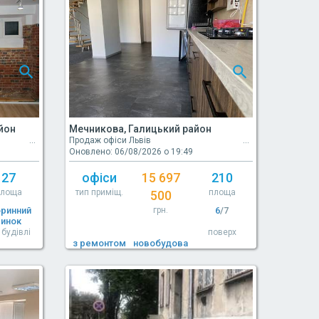
йон
Мечникова, Галицький район
Продаж офіси Львів
Оновлено: 06/08/2026 о 19:49
27
офіси
15 697
210
площа
тип приміщ.
площа
500
оринний
грн.
6
/7
ринок
 будівлі
поверх
з ремонтом
новобудова
стан
тип будівлі