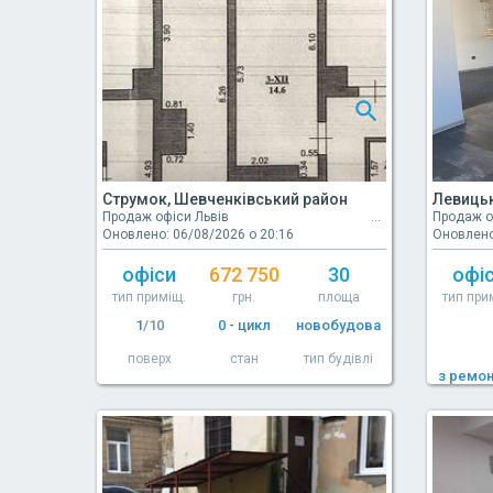
Струмок, Шевченківський район
Левицьк
Продаж офіси Львів
Продаж о
Оновлено: 06/08/2026 о 20:16
Оновлено
офіси
672 750
30
офі
тип приміщ.
грн.
площа
тип при
1
/10
0 - цикл
новобудова
поверх
стан
тип будівлі
з ремо
ста