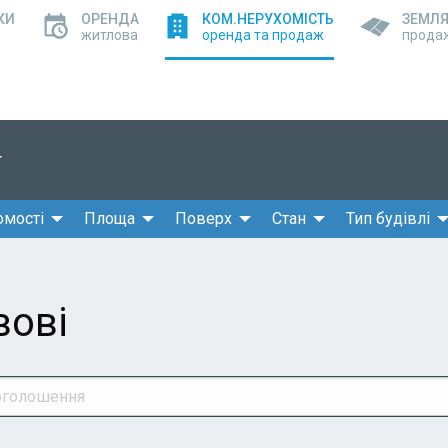
КИ
ОРЕНДА
КОМ.НЕРУХОМІСТЬ
ЗЕМЛ
житлова
оренда та продаж
прода
омості
Площа
Поверх
Стан
Тип будівлі
вові