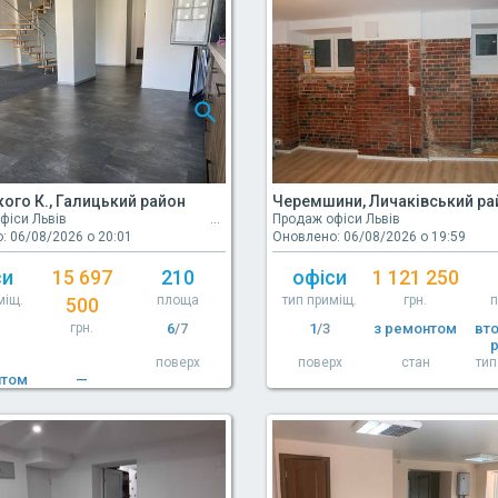
ого К., Галицький район
Черемшини, Личаківський ра
фіси Львів
Продаж офіси Львів
: 06/08/2026 о 20:01
Оновлено: 06/08/2026 о 19:59
си
15 697
210
офіси
1 121 250
міщ.
площа
тип приміщ.
грн.
500
грн.
6
/7
1
/3
з ремонтом
вт
поверх
поверх
стан
тип
нтом
—
н
тип будівлі