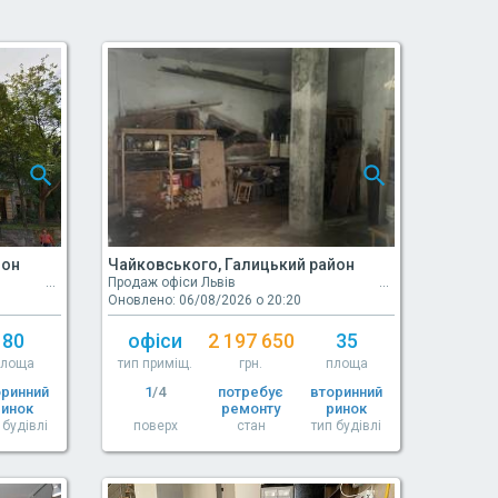
йон
Чайковського, Галицький район
Продаж офіси Львів
Оновлено: 06/08/2026 о 20:20
80
офіси
2 197 650
35
площа
тип приміщ.
грн.
площа
оринний
1
/4
потребує
вторинний
ринок
ремонту
ринок
 будівлі
поверх
стан
тип будівлі