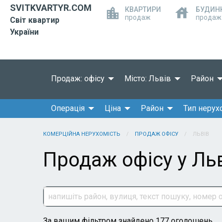
SVITKVARTYR.COM
КВАРТИРИ
БУДИН
продаж
продаж
Світ квартир
України
Продаж: офісу
Місто: Львів
Район
Операція
Ціна
Район
Тип нерух
КОМЕРЦІЙНА НЕРУХОМІСТЬ
ПРОДАЖ ОФІСУ
ЛЬВІВ
Продаж офісу у Ль
За вашим фільтром знайдено 177 оголошень