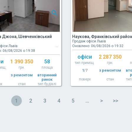
а Джона, Шевченківський
Наукова, Франківський райо
Продаж офіси Львів
фіси Львів
Оновлено: 06/08/2026 о 19:32
: 06/08/2026 о 19:38
офіси
2 287 350
си
1 390 350
58
тип приміщ.
грн.
міщ.
грн.
площа
1
/7
з ремонтом
вт
з ремонтом
вторинний
ринок
поверх
стан
тип
рх
стан
тип будівлі
1
2
3
4
5
…
>
>>