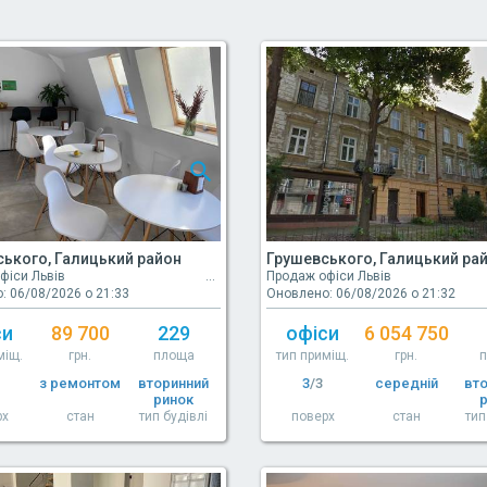
ького, Галицький район
Грушевського, Галицький ра
фіси Львів
Продаж офіси Львів
: 06/08/2026 о 21:33
Оновлено: 06/08/2026 о 21:32
си
89 700
229
офіси
6 054 750
міщ.
грн.
площа
тип приміщ.
грн.
з ремонтом
вторинний
3
/3
середній
вт
ринок
рх
стан
тип будівлі
поверх
стан
тип