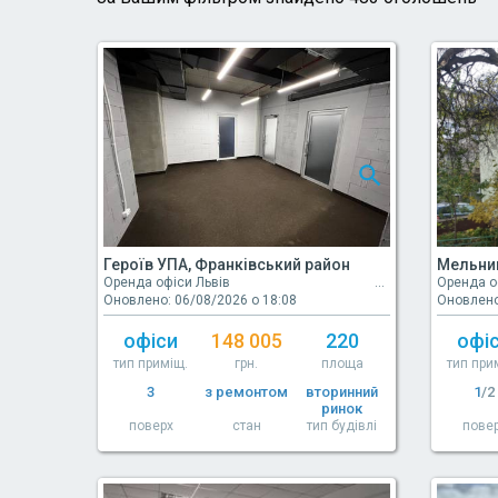
Героїв УПА, Франківський район
Мельник
Оренда офіси Львів
Оренда о
Оновлено: 06/08/2026 о 18:08
Оновлено
офіси
148 005
220
офі
тип приміщ.
грн.
площа
тип при
3
з ремонтом
вторинний
1
/2
ринок
поверх
стан
тип будівлі
пове