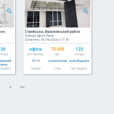
йон
Стрийська, Франківський район
Оренда офіси Львів
Оновлено: 06/08/2026 о 17:36
26
офіси
78 488
125
площа
тип приміщ.
грн.
площа
оринний
10
/10
з ремонтом
новобудова
ринок
 будівлі
поверх
стан
тип будівлі
>
>>