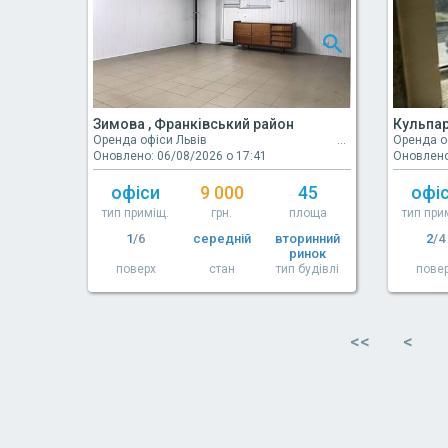
Зимова , Франківський район
Кульпар
Оренда офіси Львів
Оренда о
Оновлено: 06/08/2026 о 17:41
Оновлено
офіси
9 000
45
офі
тип приміщ.
грн.
площа
тип при
1
/6
середній
вторинний
2
/4
ринок
поверх
стан
тип будівлі
пове
<<
<