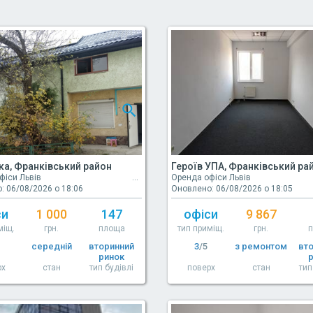
а, Франківський район
Героїв УПА, Франківський ра
фіси Львів
Оренда офіси Львів
: 06/08/2026 о 18:06
Оновлено: 06/08/2026 о 18:05
си
1 000
147
офіси
9 867
міщ.
грн.
площа
тип приміщ.
грн.
середній
вторинний
3
/5
з ремонтом
вт
ринок
рх
стан
тип будівлі
поверх
стан
тип