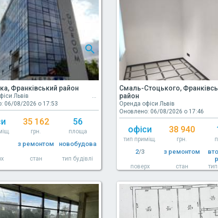
а, Франківський район
Смаль-Стоцького, Франківс
район
фіси Львів
: 06/08/2026 о 17:53
Оренда офіси Львів
Оновлено: 06/08/2026 о 17:46
си
35 162
56
офіси
38 940
міщ.
грн.
площа
тип приміщ.
грн.
з ремонтом
новобудова
2
/3
з ремонтом
вт
рх
стан
тип будівлі
поверх
стан
тип