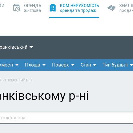
КИ
ОРЕНДА
КОМ.НЕРУХОМІСТЬ
ЗЕМЛ
житлова
оренда та продаж
прода
ранківський
омості
Площа
Поверх
Стан
Тип будівлі
ФРАНКІВСЬКИЙ Р-Н
нківському р-ні