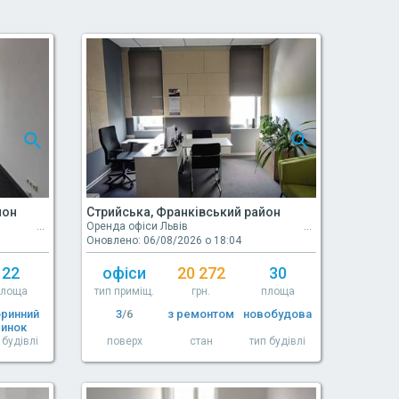
йон
Стрийська, Франківський район
Оренда офіси Львів
Оновлено: 06/08/2026 о 18:04
22
офіси
20 272
30
площа
тип приміщ.
грн.
площа
оринний
3
/6
з ремонтом
новобудова
ринок
 будівлі
поверх
стан
тип будівлі