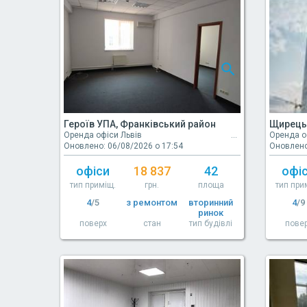
Героїв УПА, Франківський район
Щирецьк
Оренда офіси Львів
Оренда о
Оновлено: 06/08/2026 о 17:54
Оновлено
офіси
18 837
42
офі
тип приміщ.
грн.
площа
тип при
4
/5
з ремонтом
вторинний
4
/9
ринок
поверх
стан
тип будівлі
пове