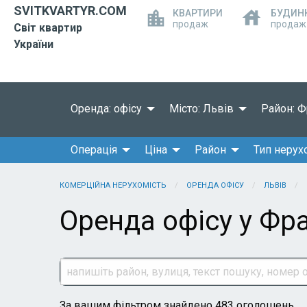
SVITKVARTYR.COM
КВАРТИРИ
БУДИН
продаж
продаж
Світ квартир
України
Оренда: офісу
Місто: Львів
Район: Ф
Операція
Ціна
Район
Тип нерух
КОМЕРЦІЙНА НЕРУХОМІСТЬ
ОРЕНДА ОФІСУ
ЛЬВІВ
Оренда офісу у Фра
За вашим фільтром знайдено 483 оголошень