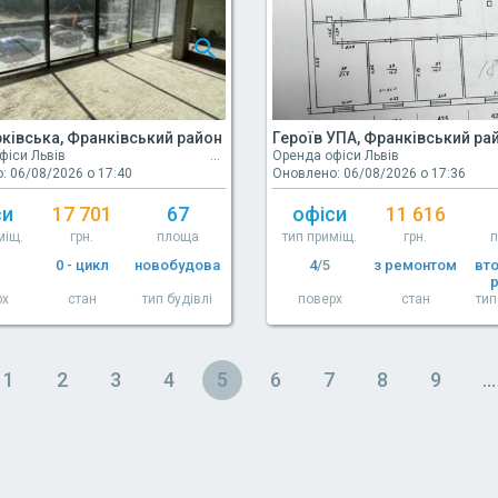
ківська, Франківський район
Героїв УПА, Франківський ра
фіси Львів
Оренда офіси Львів
: 06/08/2026 о 17:40
Оновлено: 06/08/2026 о 17:36
си
17 701
67
офіси
11 616
міщ.
грн.
площа
тип приміщ.
грн.
0 - цикл
новобудова
4
/5
з ремонтом
вт
рх
стан
тип будівлі
поверх
стан
тип
1
2
3
4
5
6
7
8
9
…