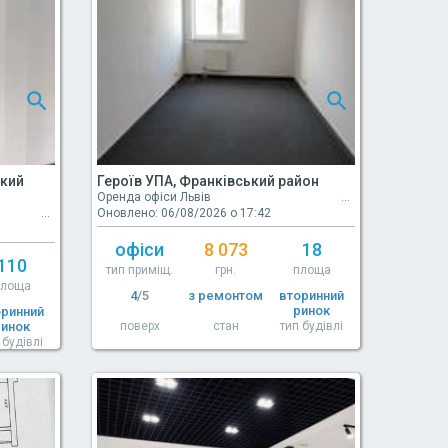
ький
Героїв УПА, Франківський район
Оренда офіси Львів
Оновлено: 06/08/2026 о 17:42
офіси
8 073
18
110
тип приміщ.
грн.
площа
площа
4
/5
з ремонтом
вторинний
ринок
оринний
ринок
поверх
стан
тип будівлі
 будівлі