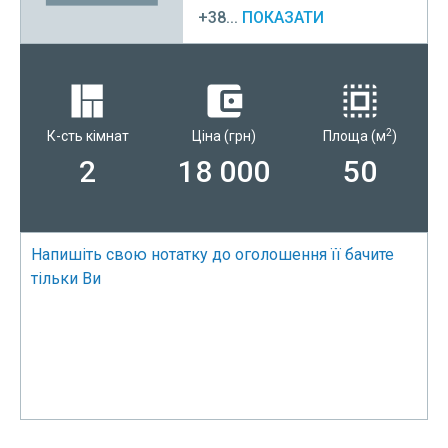
+38...
ПОКАЗАТИ
2
К-сть кімнат
Ціна
(грн)
Площа
(м
)
2
18 000
50
Напишіть свою нотатку до оголошення її бачите
тільки Ви