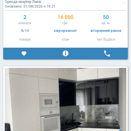
Оренда квартир Львів
Оновлено: 01/08/2026 о 16:21
2
16 000
50
кімнати
грн.
кв. м.
5
/14
євроремонт
вторинний ринок
поверх
стан
тип будівлі