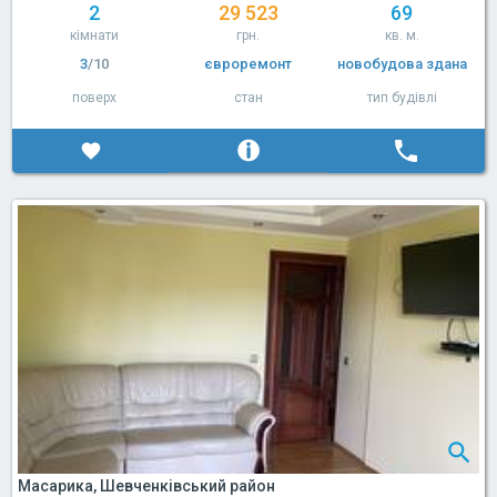
2
29 523
69
кімнати
грн.
кв. м.
3
/10
євроремонт
новобудова здана
поверх
стан
тип будівлі
Масарика, Шевченківський район