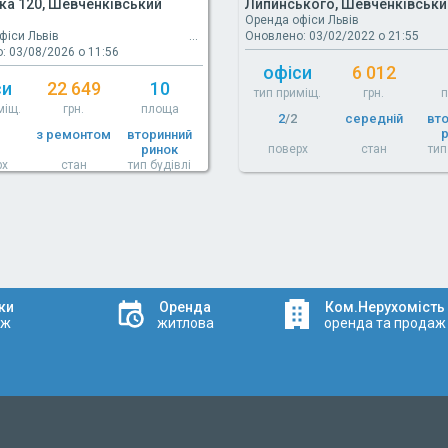
а 120, Шевченківський
Липинського, Шевченківськи
Оренда офіси Львів
фіси Львів
Оновлено: 03/02/2022 о 21:55
: 03/08/2026 о 11:56
офіси
6 012
си
22 649
10
тип приміщ.
грн.
міщ.
грн.
площа
2
/2
середній
вт
з ремонтом
вторинний
ринок
поверх
стан
тип
рх
стан
тип будівлі
ки
Оренда
Ком.Нерухомість
аж
житлова
оренда та продаж