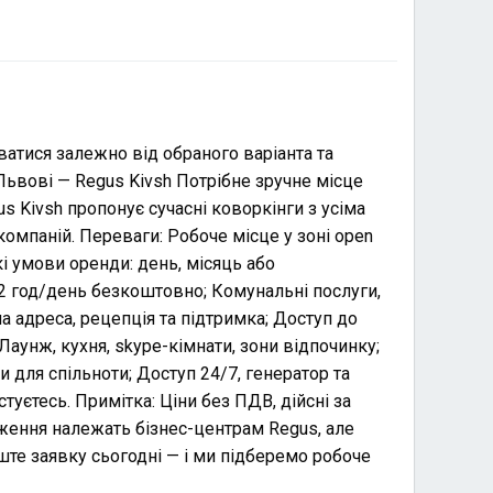
юватися залежно від обраного варіанта та
Львові — Regus Kivsh Потрібне зручне місце
s Kivsh пропонує сучасні коворкінги з усіма
 компаній. Переваги: Робоче місце у зоні open
і умови оренди: день, місяць або
2 год/день безкоштовно; Комунальні послуги,
 адреса, рецепція та підтримка; Доступ до
Лаунж, кухня, skype-кімнати, зони відпочинку;
и для спільноти; Доступ 24/7, генератор та
стуєтесь. Примітка: Ціни без ПДВ, дійсні за
аження належать бізнес-центрам Regus, але
ште заявку сьогодні — і ми підберемо робоче