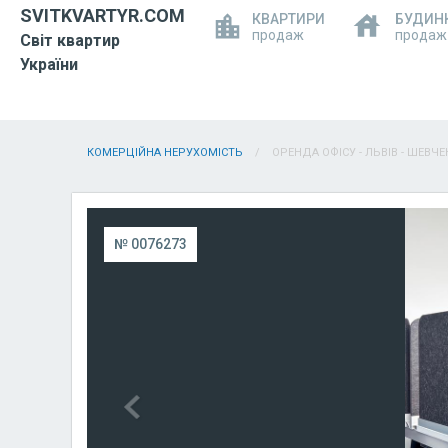
SVITKVARTYR.COM
КВАРТИРИ
БУДИН
продаж
продаж
Світ квартир
України
КОМЕРЦІЙНА НЕРУХОМІСТЬ
ОРЕНДА ОФІСУ - ЛЬВІВ - ШЕВЧЕ
№ 0076273