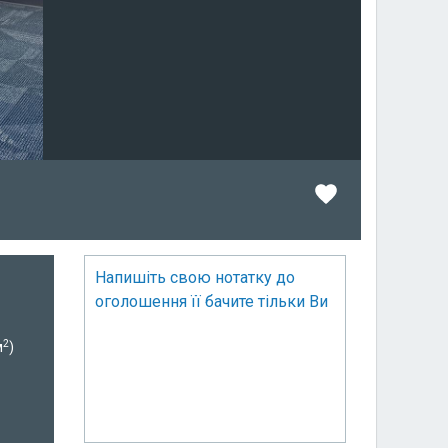
Напишіть свою нотатку до
оголошення її бачите тільки Ви
2
м
)