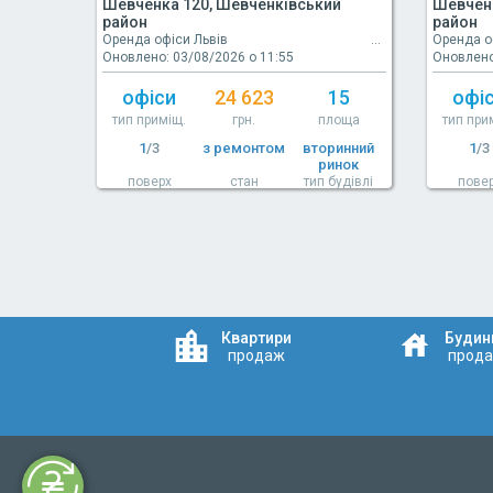
Шевченка 120, Шевченківський
Шевченк
район
район
Оренда офіси Львів
Оренда о
Оновлено: 03/08/2026 о 11:55
Оновлено
офіси
24 623
15
офі
тип приміщ.
грн.
площа
тип при
1
/3
з ремонтом
вторинний
1
/3
ринок
поверх
стан
тип будівлі
пове
Квартири
Будин
продаж
прод