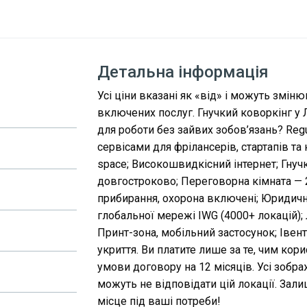
Детальна інформація
Усі ціни вказані як «від» і можуть змін
включених послуг. Гнучкий коворкінг у 
для роботи без зайвих зобов’язань? Regu
сервісами для фрілансерів, стартапів та
space; Високошвидкісний інтернет; Гнучк
довгостроково; Переговорна кімната — 
прибирання, охорона включені; Юридична
глобальної мережі IWG (4000+ локацій); 
Принт-зона, мобільний застосунок; Івент
укриття. Ви платите лише за те, чим кори
умови договору на 12 місяців. Усі зобр
можуть не відповідати цій локації. Зали
місце під ваші потреби!