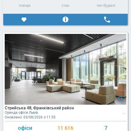
поверх
стан
тип будівлі
Стрийська 48, Франківський район
Оренда офіси Львів
Оновлено: 03/08/2026 о 11:55
офіси
11 616
7