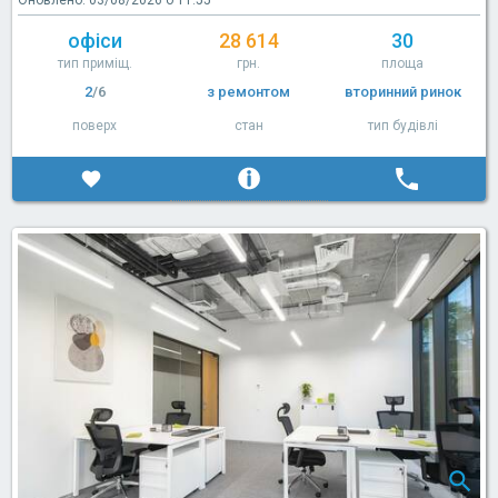
офіси
28 614
30
тип приміщ.
грн.
площа
2
/6
з ремонтом
вторинний ринок
поверх
стан
тип будівлі