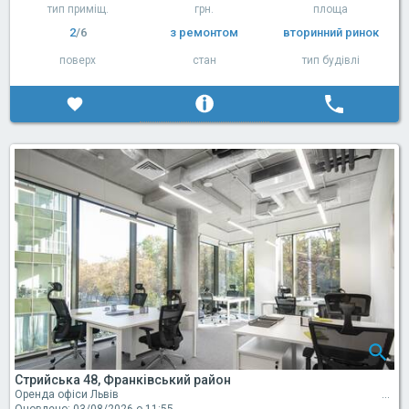
тип приміщ.
грн.
площа
2
/6
з ремонтом
вторинний ринок
поверх
стан
тип будівлі
Стрийська 48, Франківський район
Оренда офіси Львів
Оновлено: 03/08/2026 о 11:55