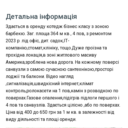
Детальна інформація
Здається в оренду котедж бізнес класу з зоною
барбекю. Заг. площа 364 м кв , 4 пов, з ремонтом
2023 р .під офіс, дит. садок,ІТ-
компанію,стомат,клініку, тощо.Дуже проїзна та
прохідна локація,в зоні житлового масиву
Америка,зроблена нова дорога. На кожному поверсі
санвузли з самою сучасною сантехнікою,просторі
лоджії та балкони. Відео нагляд
,сигналізація,швидкісний інтернет,клімат
контроль,ролокасети на 1 пов,камін з розводкою по
поверхах.Газове опалення,підігрів підлоги першого і
4 пов та санвузлів. Здається цілісно ,або по поверхах.
Ціна від 400 до 650 грн за 1 м кв. в залежності від
виду діяльності та площі оренди.