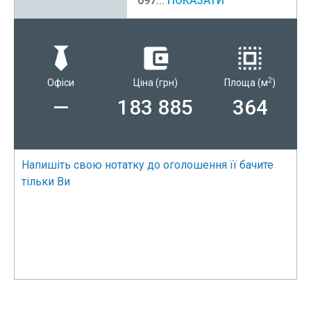
097...
ПОКАЗАТИ
2
Офіси
Ціна
(грн)
Площа
(м
)
—
183 885
364
Напишіть свою нотатку до оголошення її бачите
тільки Ви