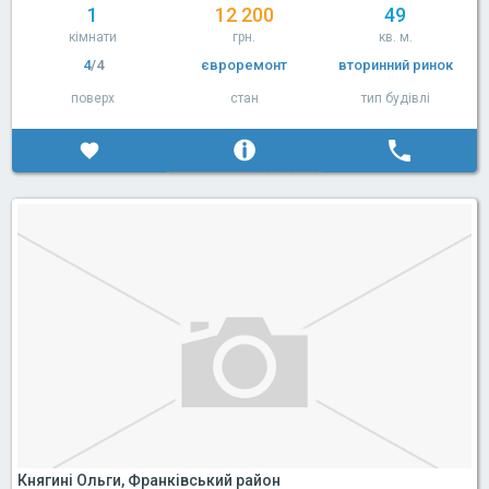
1
12 200
49
кімнати
грн.
кв. м.
4
/4
євроремонт
вторинний ринок
поверх
стан
тип будівлі
Княгині Ольги, Франківський район