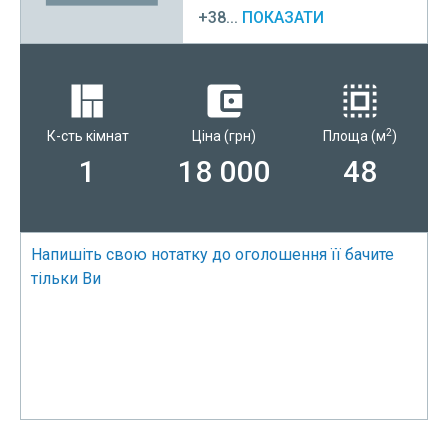
+38...
ПОКАЗАТИ
2
К-сть кімнат
Ціна
(грн)
Площа
(м
)
1
18 000
48
Напишіть свою нотатку до оголошення її бачите
тільки Ви