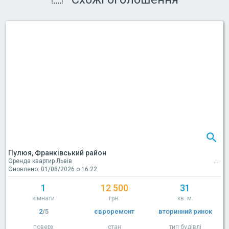
Пулюя, Франківський район
Оренда квартир Львів
Оновлено: 01/08/2026 о 16:22
1
12 500
31
кімнати
грн.
кв. м.
2
/5
євроремонт
вторинний ринок
поверх
стан
тип будівлі