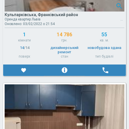
Кульпарківська, Франківський район
Оренда квартир Львів
Оновлено: 03/02/2022 о 21:54
1
14 786
55
кімнати
грн.
кв. м.
14
/14
дизайнерський
новобудова здана
ремонт
поверх
стан
тип будівлі