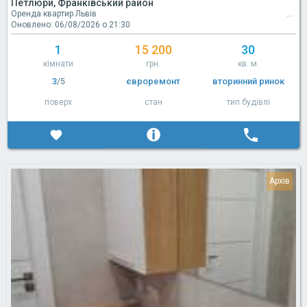
Петлюри, Франківський район
Оренда квартир Львів
Оновлено: 06/08/2026 о 21:30
1
15 200
30
кімнати
грн.
кв. м.
3
/5
євроремонт
вторинний ринок
поверх
стан
тип будівлі