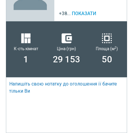
+38...
ПОКАЗАТИ
2
К-сть кімнат
Ціна
(грн)
Площа
(м
)
1
29 153
50
Напишіть свою нотатку до оголошення її бачите
тільки Ви