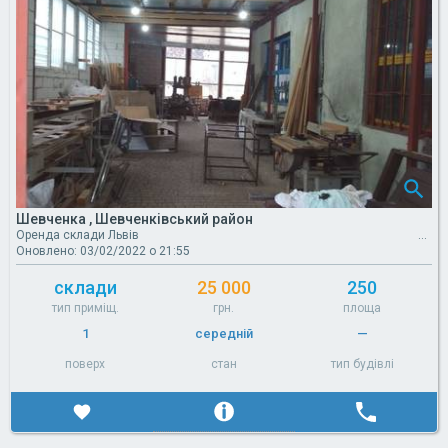
Шевченка , Шевченківський район
Оренда склади Львів
Оновлено: 03/02/2022 о 21:55
склади
25 000
250
тип приміщ.
грн.
площа
1
середній
—
поверх
стан
тип будівлі