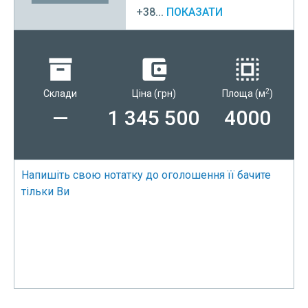
+38...
ПОКАЗАТИ
2
Склади
Ціна
(грн)
Площа
(м
)
—
1 345 500
4000
Напишіть свою нотатку до оголошення її бачите
тільки Ви