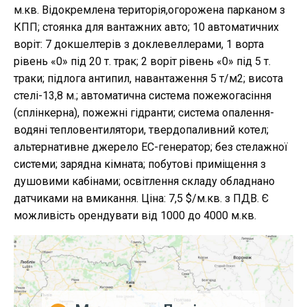
м.кв. Відокремлена територія,огорожена парканом з
КПП; стоянка для вантажних авто; 10 автоматичних
воріт: 7 докшелтерів з доклевеллерами, 1 ворта
рівень «0» під 20 т. трак; 2 воріт рівень «0» під 5 т.
траки; підлога антипил, навантаження 5 т/м2; висота
стелі-13,8 м.; автоматична система пожежогасіння
(сплінкерна), пожежні гідранти; система опалення-
водяні тепловентилятори, твердопаливний котел;
альтернативне джерело ЕС-генератор; без стелажної
системи; зарядна кімната; побутові приміщення з
душовими кабінами; освітлення складу обладнано
датчиками на вмикання. Ціна: 7,5 $/м.кв. з ПДВ. Є
можливість орендувати від 1000 до 4000 м.кв.