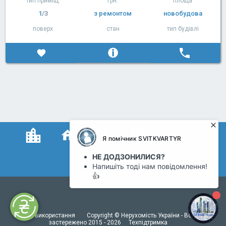
тип приміщ.
грн.
площа
1
/3
з ремонтом
новобудова
поверх
стан
тип будівлі
Умови використання
Copyright © Нерухомість України - Всі права
застережено 2015 - 2026
Техпідтримка