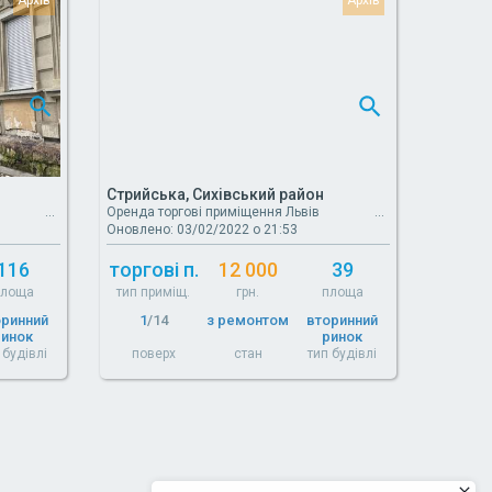
Стрийська, Сихівський район
Оренда торгові приміщення Львів
Оновлено: 03/02/2022 о 21:53
116
торгові п.
12 000
39
площа
тип приміщ.
грн.
площа
оринний
1
/14
з ремонтом
вторинний
ринок
ринок
 будівлі
поверх
стан
тип будівлі