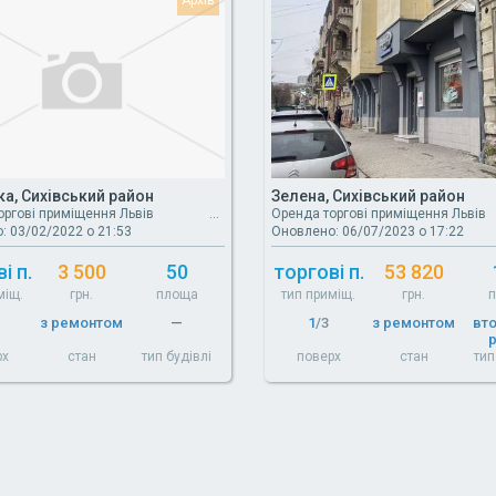
ка, Сихівський район
Зелена, Сихівський район
оргові приміщення Львів
Оренда торгові приміщення Львів
: 03/02/2022 о 21:53
Оновлено: 06/07/2023 о 17:22
і п.
3 500
50
торгові п.
53 820
міщ.
грн.
площа
тип приміщ.
грн.
з ремонтом
—
1
/3
з ремонтом
вт
рх
стан
тип будівлі
поверх
стан
тип