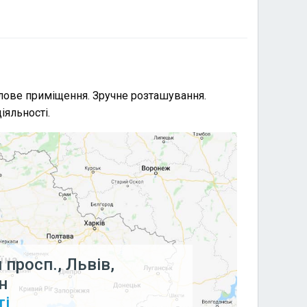
лове приміщення. Зручне розташування.
яльності.
просп., Львів,
н
ті