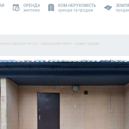
КИ
ОРЕНДА
КОМ.НЕРУХОМІСТЬ
ЗЕМЛ
житлова
оренда та продаж
прода
ЕРВОНОЇ КАЛИНИ ПРОСП., СИХІВСЬКИЙ РАЙОН - НОМЕР 0069684