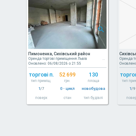
Пимоненка, Сихівський район
Сихівсь
Оренда торгові приміщення Львів
Оренда т
Оновлено: 06/08/2026 о 21:55
Оновлено
торгові п.
52 699
130
торгов
тип приміщ.
грн.
площа
тип при
1
/7
0 - цикл
новобудова
1
/9
поверх
стан
тип будівлі
пове