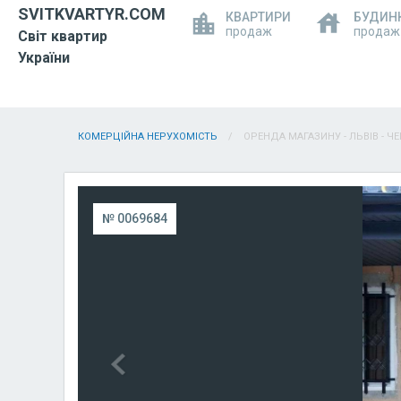
SVITKVARTYR.COM
КВАРТИРИ
БУДИН
продаж
продаж
Світ квартир
України
КОМЕРЦІЙНА НЕРУХОМІСТЬ
ОРЕНДА МАГАЗИНУ - ЛЬВІВ - Ч
№ 0069684