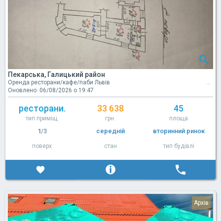
Пекарська, Галицький район
Оренда ресторани/кафе/паби Львів
Оновлено: 06/08/2026 о 19:47
ресторани.
33 638
45
тип приміщ.
грн.
площа
1
/3
середній
вторинний ринок
поверх
стан
тип будівлі