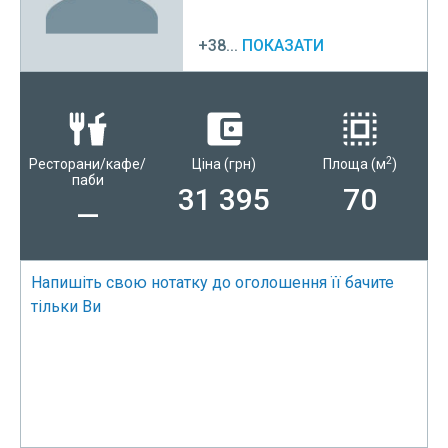
+38...
ПОКАЗАТИ
2
Ресторани/кафе/
Ціна
(грн)
Площа
(м
)
паби
31 395
70
—
Напишіть свою нотатку до оголошення її бачите
тільки Ви