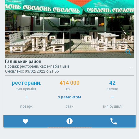
Галицький район
Продаж ресторани/кафе/паби Львів
Оновлено: 03/02/2022 о 21:55
ресторани.
414 000
42
тип приміщ.
грн.
площа
1
з ремонтом
—
поверх
стан
тип будівлі