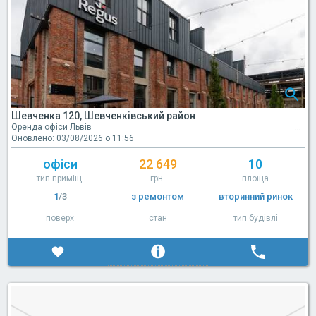
Шевченка 120, Шевченківський район
Оренда офіси Львів
Оновлено: 03/08/2026 о 11:56
офіси
22 649
10
тип приміщ.
грн.
площа
1
/3
з ремонтом
вторинний ринок
поверх
стан
тип будівлі