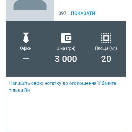
097...
ПОКАЗАТИ
2
Офіси
Ціна
(грн)
Площа
(м
)
—
3 000
20
Напишіть свою нотатку до оголошення її бачите
тільки Ви