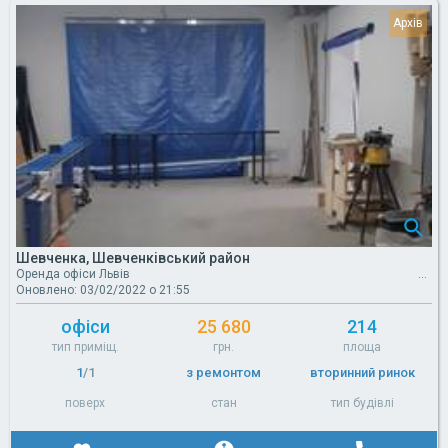
Шевченка, Шевченківський район
Оренда офіси Львів
Оновлено: 03/02/2022 о 21:55
офіси
25 680
214
тип приміщ.
грн.
площа
1
/1
з ремонтом
вторинний ринок
поверх
стан
тип будівлі