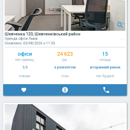
Шевченка 120, Шевченківський район
Оренда офіси Львів
Оновлено: 03/08/2026 о 11:55
офіси
24 623
15
тип приміщ.
грн.
площа
1
/3
з ремонтом
вторинний ринок
поверх
стан
тип будівлі