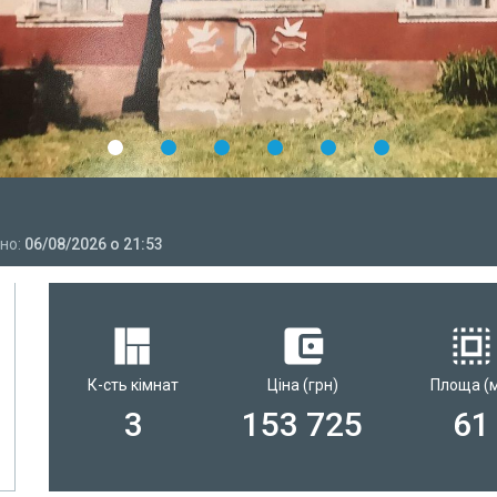
но:
06/08/2026 о 21:53
К-сть кімнат
Ціна
(грн)
Площа
(
3
153 725
61