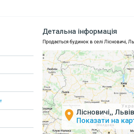
Детальна інформація
Продається будинок в селі Лісновичі, Л
т
Лісновичі,, Льві
Показати на кар