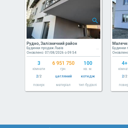
Рудно, Залізничний район
Малечко
Будинки продаж Львів
Будинки 
Оновлено: 07/08/2026 о 09:54
Оновлено
3
6 951 750
100
4+
кімнати
грн.
кв. м.
кімна
2
/2
цегляний
котедж
2
/2
поверх
матеріал
тип будівлі
пове