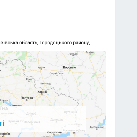
ьвівська область, Городоцького району,
в
ті