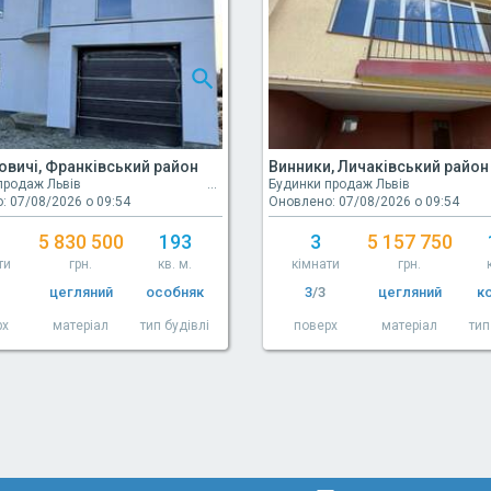
вичі, Франківський район
Винники, Личаківський район
продаж Львів
Будинки продаж Львів
: 07/08/2026 о 09:54
Оновлено: 07/08/2026 о 09:54
5 830 500
193
3
5 157 750
ти
грн.
кв. м.
кімнати
грн.
цегляний
особняк
3
/3
цегляний
к
рх
матеріал
тип будівлі
поверх
матеріал
тип