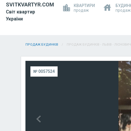
SVITKVARTYR.COM
КВАРТИРИ
БУДИН
продаж
продаж
Світ квартир
України
ПРОДАЖ БУДИНКІВ
ПРОДАЖ БУДИНКІВ - ЛЬВІВ - ЛІСНОВИЧІ
№ 0057524