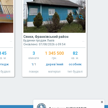
Сянки, Франківський район
Будинки продаж Львів
Оновлено: 07/08/2026 о 09:54
145
3
1 345 500
82
кв. м.
кімнати
грн.
кв. м.
отедж
1
/1
дерев'яний
особняк
 будівлі
поверх
матеріал
тип будівлі