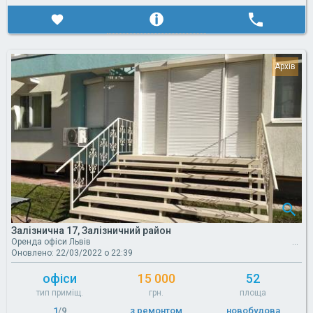
Залізнична 17, Залізничний район
Оренда офіси Львів
Оновлено: 22/03/2022 о 22:39
офіси
15 000
52
тип приміщ.
грн.
площа
1
/9
з ремонтом
новобудова