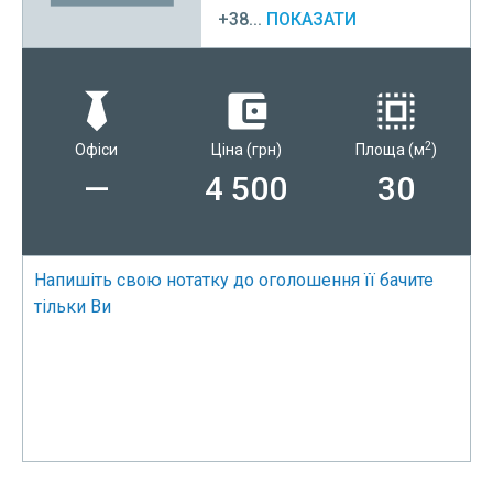
+38...
ПОКАЗАТИ
2
Офіси
Ціна
(грн)
Площа
(м
)
—
4 500
30
Напишіть свою нотатку до оголошення її бачите
тільки Ви