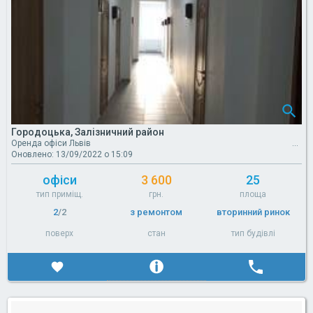
Городоцька, Залізничний район
Оренда офіси Львів
Оновлено: 13/09/2022 о 15:09
офіси
3 600
25
тип приміщ.
грн.
площа
2
/2
з ремонтом
вторинний ринок
поверх
стан
тип будівлі