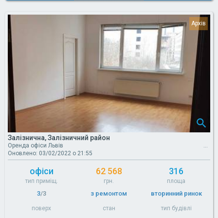
Залізнична, Залізничний район
Оренда офіси Львів
Оновлено: 03/02/2022 о 21:55
офіси
62 568
316
тип приміщ.
грн.
площа
3
/3
з ремонтом
вторинний ринок
поверх
стан
тип будівлі