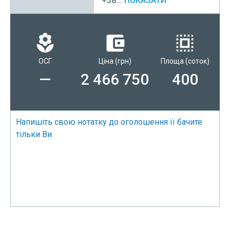
+38...
ПОКАЗАТИ
ОСГ
Ціна
(грн)
Площа
(соток)
—
2 466 750
400
Напишіть свою нотатку до оголошення її бачите
тільки Ви