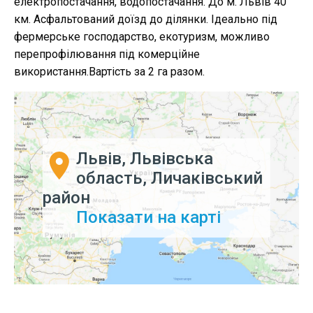
електропостачання, водопостачання. До м. Львів 40
км. Асфальтований доїзд до ділянки. Ідеально під
фермерське господарство, екотуризм, можливо
перепрофілювання під комерційне
використання.Вартість за 2 га разом.
Львів, Львівська
область, Личаківський
район
Показати на карті