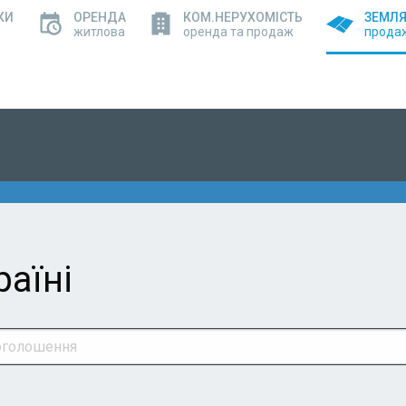
КИ
ОРЕНДА
КОМ.НЕРУХОМІСТЬ
ЗЕМЛ
житлова
оренда та продаж
прода
аїні