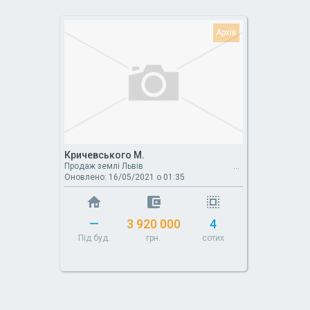
Кричевського М.
Продаж землі Львів
Оновлено: 16/05/2021 о 01:35
—
3 920 000
4
Під буд.
грн.
сотих