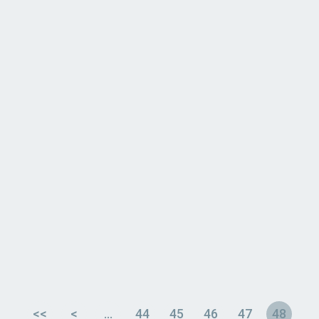
<<
<
…
44
45
46
47
48