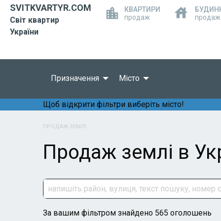
SVITKVARTYR.COM
КВАРТИРИ
БУДИН
продаж
продаж
Світ квартир
України
Призначення
Місто
Щоб відкрити фільтри виберіть місто!
ПРОДАЖ ЗЕМЛІ
Продаж землі в Укр
За вашим фільтром знайдено 565 оголошень