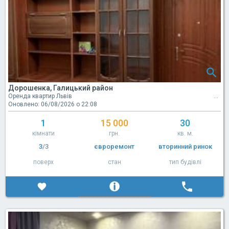
Дорошенка, Галицький район
Оренда квартир Львів
Оновлено: 06/08/2026 о 22:08
1
15 000
30
кімнати
грн.
кв. м.
3
/3
євроремонт
вторинний ринок
поверх
стан
тип будівлі