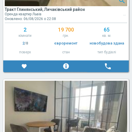
Тракт Глинянський, Личаківський район
Оренда квартир Львів
Оновлено: 06/08/2026 о 22:08
2
19 700
65
кімнати
грн.
кв. м.
2
/8
євроремонт
новобудова здана
поверх
стан
тип будівлі