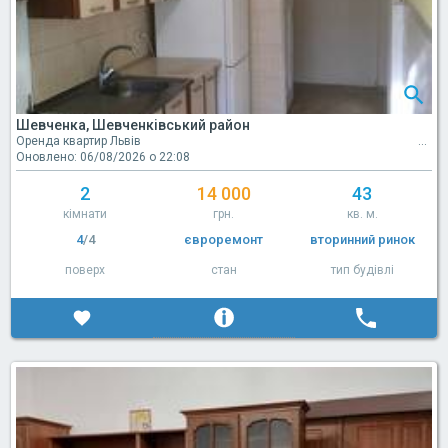
Шевченка, Шевченківський район
Оренда квартир Львів
Оновлено: 06/08/2026 о 22:08
2
14 000
43
кімнати
грн.
кв. м.
4
/4
євроремонт
вторинний ринок
поверх
стан
тип будівлі