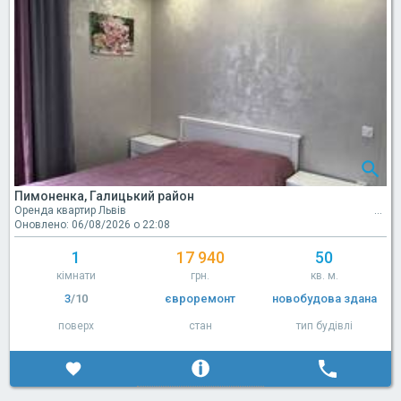
Пимоненка, Галицький район
Оренда квартир Львів
Оновлено: 06/08/2026 о 22:08
1
17 940
50
кімнати
грн.
кв. м.
3
/10
євроремонт
новобудова здана
поверх
стан
тип будівлі