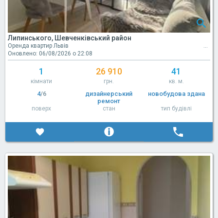
Липинського, Шевченківський район
Оренда квартир Львів
Оновлено: 06/08/2026 о 22:08
1
26 910
41
кімнати
грн.
кв. м.
4
/6
дизайнерський
новобудова здана
ремонт
поверх
стан
тип будівлі