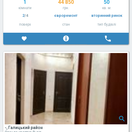
1
44 850
50
кімнати
грн.
кв. м.
2
/4
євроремонт
вторинний ринок
поверх
стан
тип будівлі
-, Галицький район