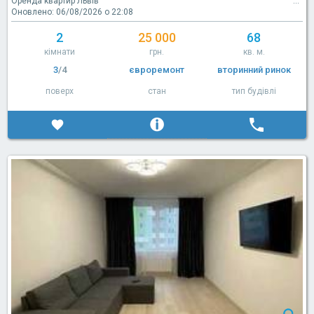
Оренда квартир Львів
Оновлено: 06/08/2026 о 22:08
2
25 000
68
кімнати
грн.
кв. м.
3
/4
євроремонт
вторинний ринок
поверх
стан
тип будівлі