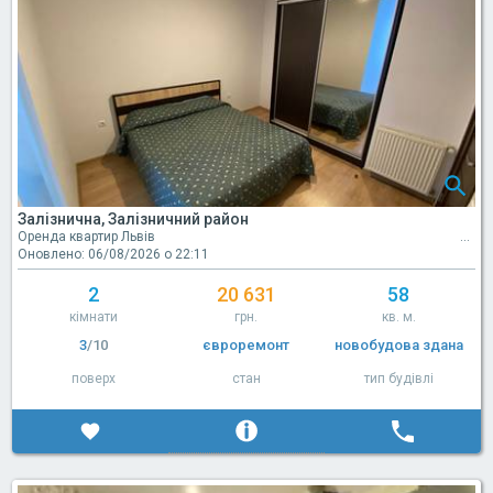
Залізнична, Залізничний район
Оренда квартир Львів
Оновлено: 06/08/2026 о 22:11
2
20 631
58
кімнати
грн.
кв. м.
3
/10
євроремонт
новобудова здана
поверх
стан
тип будівлі