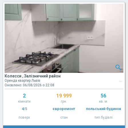
Колесси , Залізничний район
Оренда квартир Львів
Оновлено: 06/08/2026 о 22:08
2
19 999
56
кімнати
грн.
кв. м.
4
/5
євроремонт
польський будинок
поверх
стан
тип будівлі