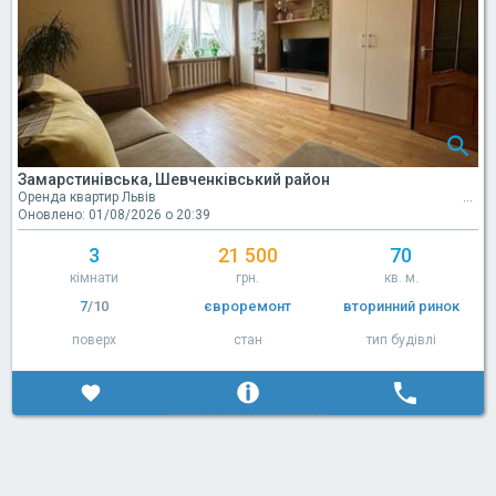
Замарстинівська, Шевченківський район
Оренда квартир Львів
Оновлено: 01/08/2026 о 20:39
3
21 500
70
кімнати
грн.
кв. м.
7
/10
євроремонт
вторинний ринок
поверх
стан
тип будівлі