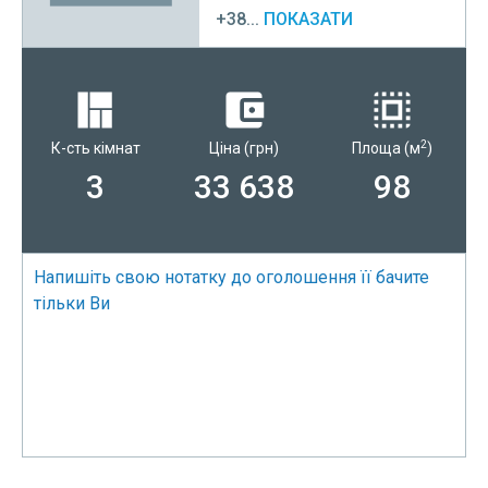
+38...
ПОКАЗАТИ
2
К-сть кімнат
Ціна
(грн)
Площа
(м
)
3
33 638
98
Напишіть свою нотатку до оголошення її бачите
тільки Ви