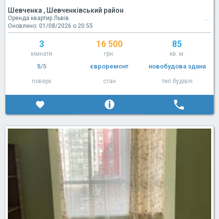
Шевченка , Шевченківський район
Оренда квартир Львів
Оновлено: 01/08/2026 о 20:55
3
16 500
85
кімнати
грн.
кв. м.
5
/5
євроремонт
новобудова здана
поверх
стан
тип будівлі