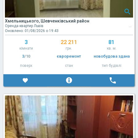
Хмельницького, Шевченківський район
Оренда квартир Львів
Оновлено: 01/08/2026 о 19:43
3
22 211
81
кімнати
грн.
кв. м.
3
/10
євроремонт
новобудова здана
поверх
стан
тип будівлі