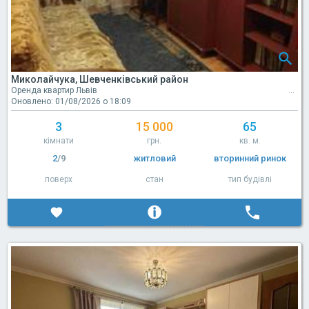
Миколайчука, Шевченківський район
Оренда квартир Львів
Оновлено: 01/08/2026 о 18:09
3
15 000
65
кімнати
грн.
кв. м.
2
/9
житловий
вторинний ринок
поверх
стан
тип будівлі