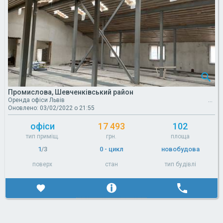
Промислова, Шевченківський район
Оренда офіси Львів
Оновлено: 03/02/2022 о 21:55
офіси
17 493
102
тип приміщ.
грн.
площа
1
/3
0 - цикл
новобудова
поверх
стан
тип будівлі