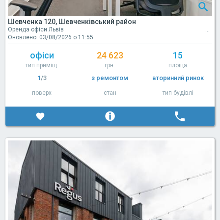
Шевченка 120, Шевченківський район
Оренда офіси Львів
Оновлено: 03/08/2026 о 11:55
офіси
24 623
15
тип приміщ.
грн.
площа
1
/3
з ремонтом
вторинний ринок
поверх
стан
тип будівлі