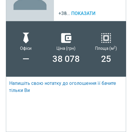
+38...
ПОКАЗАТИ
2
Офіси
Ціна
(грн)
Площа
(м
)
—
38 078
25
Напишіть свою нотатку до оголошення її бачите
тільки Ви