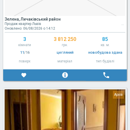
Зелена, Личаківський район
Продаж квартир Львів
Оновлено: 06/08/2026 о 14:12
3
3 812 250
85
кімнати
грн.
кв. м.
11
/16
цегляний
новобудова здана
поверх
матеріал
тип будівлі