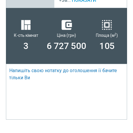
+38...
ПОКАЗАТИ
2
К-сть кімнат
Ціна
(грн)
Площа
(м
)
3
6 727 500
105
Напишіть свою нотатку до оголошення її бачите
тільки Ви