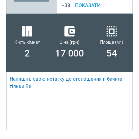
+38...
ПОКАЗАТИ
2
К-сть кімнат
Ціна
(грн)
Площа
(м
)
2
17 000
54
Напишіть свою нотатку до оголошення її бачите
тільки Ви