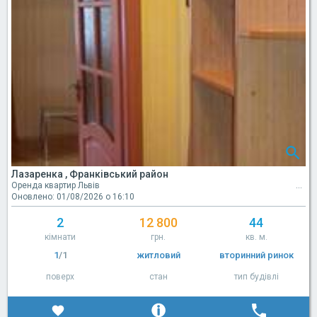
Лазаренка , Франківський район
Оренда квартир Львів
Оновлено: 01/08/2026 о 16:10
2
12 800
44
кімнати
грн.
кв. м.
1
/1
житловий
вторинний ринок
поверх
стан
тип будівлі