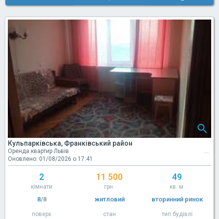
Кульпарківська, Франківський район
Оренда квартир Львів
Оновлено: 01/08/2026 о 17:41
2
11 500
49
кімнати
грн.
кв. м.
8
/8
житловий
вторинний ринок
поверх
стан
тип будівлі