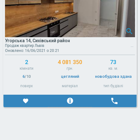
Угорська 14, Сихівський район
Продаж квартир Львів
Оновлено: 16/06/2021 о 20:21
2
4 081 350
73
кімнати
грн.
кв. м.
6
/10
цегляний
новобудова здана
поверх
матеріал
тип будівлі