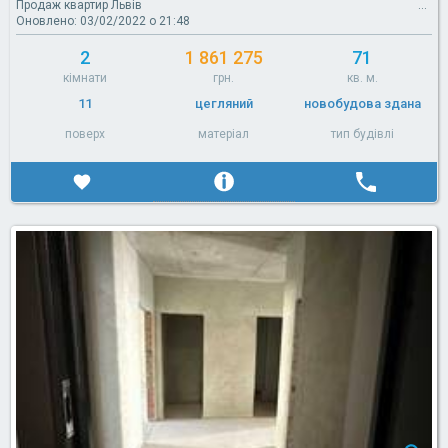
Продаж квартир Львів
Оновлено: 03/02/2022 о 21:48
2
1 861 275
71
кімнати
грн.
кв. м.
11
цегляний
новобудова здана
поверх
матеріал
тип будівлі