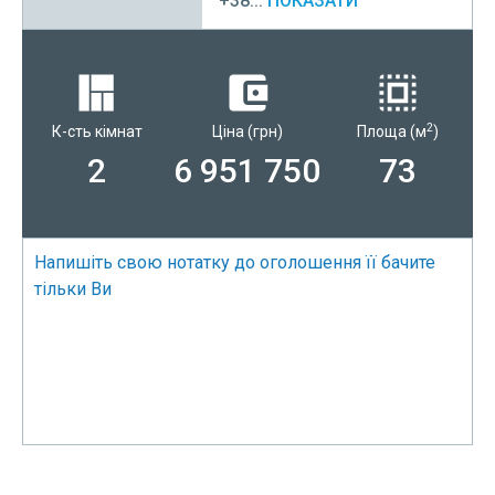
+38...
ПОКАЗАТИ
2
К-сть кімнат
Ціна
(грн)
Площа
(м
)
2
6 951 750
73
Напишіть свою нотатку до оголошення її бачите
тільки Ви