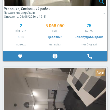
Угорська, Сихівський район
Продаж квартир Львів
Оновлено: 06/08/2026 о 19:41
2
5 068 050
75
кімнати
грн.
кв. м.
5
/10
цегляний
новобудова здана
поверх
матеріал
тип будівлі