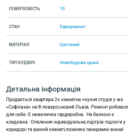
ПОВЕРХОВІСТЬ
10
СТАН
Євроремонт
МАТЕРІАЛ
Цегляний
ТИП БУДІВЛІ
Новобудова здана
Детальна інформація
Продається квартира 2х кімнатна +кухня студія у жк
«Софіївка» на 8 поверсі,новий Львів. Ремонт робився
для себе. Є невеличка гардеробна . На балконі є
кладовка . Опалення індивідуальне,підігрів підлоги у
коридорі та ванній кімнаті,поміняні панорамні вікна!