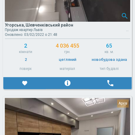
Угорська, Шевченківський район
Продаж квартир Львів
Оновлено: 03/02/2022 о 21:48
2
4 036 455
65
кімнати
грн.
кв. м.
2
цегляний
новобудова здана
поверх
матеріал
тип будівлі