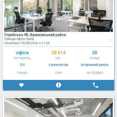
Стрийська 48, Франківський район
Оренда офіси Львів
Оновлено: 03/08/2026 о 11:55
офіси
28 614
30
тип приміщ.
грн.
площа
2
/6
з ремонтом
вторинний ринок
поверх
стан
тип будівлі