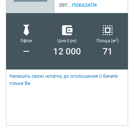
097...
ПОКАЗАТИ
2
Офіси
Ціна
(грн)
Площа
(м
)
—
12 000
71
Напишіть свою нотатку до оголошення її бачите
тільки Ви