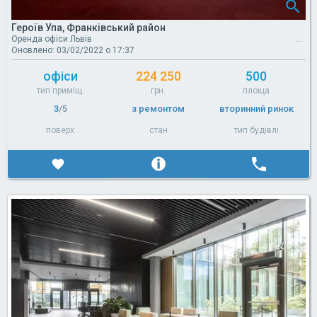
Героїв Упа, Франківський район
Оренда офіси Львів
Оновлено: 03/02/2022 о 17:37
офіси
224 250
500
тип приміщ.
грн.
площа
3
/5
з ремонтом
вторинний ринок
поверх
стан
тип будівлі