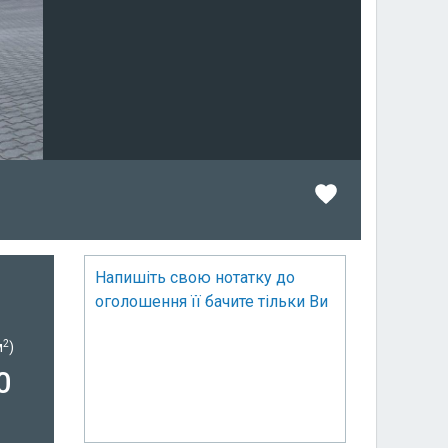
Напишіть свою нотатку до
оголошення її бачите тільки Ви
2
м
)
0