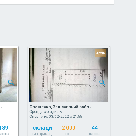
он
Єрошенка, Залізничний район
Оренда склади Львів
Оновлено: 03/02/2022 о 21:55
189
склади
2 000
44
площа
тип приміщ.
грн.
площа