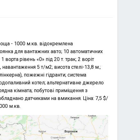
лоща - 1000 м.кв. відокремлена
оянка для вантажних авто; 10 автоматичних
 ворта рівень «0» під 20 т. трак; 2 воріт
л, навантаження 5 т/м2; висота стелі-13,8 м.;
інкерна), пожежні гідранти; система
ердопаливний котел; альтернативне джерело
рядна кімната; побутові приміщення з
бладнано датчиками на вмикання. Ціна: 7,5 $/
000 м.кв.