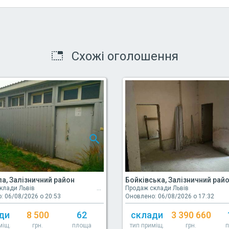
Схожі оголошення
а, Залізничний район
Бойківська, Залізничний рай
клади Львів
Продаж склади Львів
: 06/08/2026 о 20:53
Оновлено: 06/08/2026 о 17:32
ди
8 500
62
склади
3 390 660
міщ.
грн.
площа
тип приміщ.
грн.