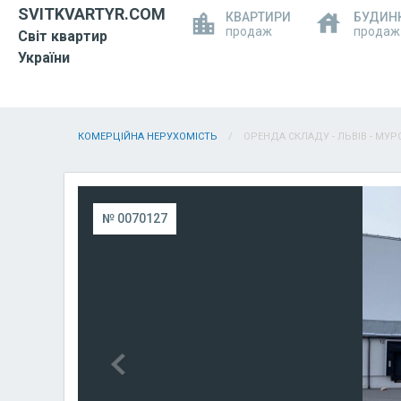
SVITKVARTYR.COM
КВАРТИРИ
БУДИН
продаж
продаж
Світ квартир
України
КОМЕРЦІЙНА НЕРУХОМІСТЬ
ОРЕНДА СКЛАДУ - ЛЬВІВ - МУР
№ 0070127