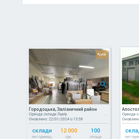
Городоцька, Залізничний район
Апостол
Оренда склади Львів
Оренда с
Оновлено: 22/01/2024 о 13:58
Оновлено
склади
12 000
100
скла
тип приміщ.
грн.
площа
тип при