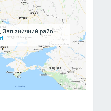
, Залізничний район
ті