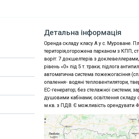
Детальна інформація
Оренда складу класу А у с. Муроване. П
територія,огорожена парканом з КПП; ст
воріт: 7 докшелтерів з доклевеллерами, 1
рівень «0» під 5 т. траки; підлога антипи
автоматична система пожежогасіння (спл
опалення- водяні тепловентилятори, тв
ЕС-генератор; без стелажної системи; за
душовими кабінами; освітлення складу о
м.кв. з ПДВ. Є можливість орендувати 4