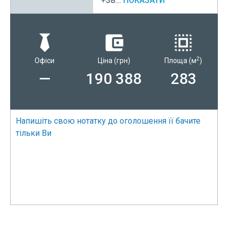
+38...
ПОКАЗАТИ
2
Офіси
Ціна
(грн)
Площа
(м
)
—
190 388
283
Напишіть свою нотатку до оголошення її бачите
тільки Ви