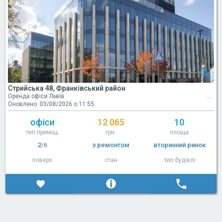
Стрийська 48, Франківський район
Оренда офіси Львів
Оновлено: 03/08/2026 о 11:55
офіси
12 065
10
тип приміщ.
грн.
площа
2
/6
з ремонтом
вторинний ринок
поверх
стан
тип будівлі