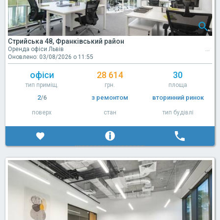
Стрийська 48, Франківський район
Оренда офіси Львів
Оновлено: 03/08/2026 о 11:55
офіси
28 614
30
тип приміщ.
грн.
площа
2
/6
з ремонтом
вторинний ринок
поверх
стан
тип будівлі