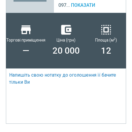
097...
ПОКАЗАТИ
2
Торгові приміщення
Ціна
(грн)
Площа
(м
)
—
20 000
12
Напишіть свою нотатку до оголошення її бачите
тільки Ви