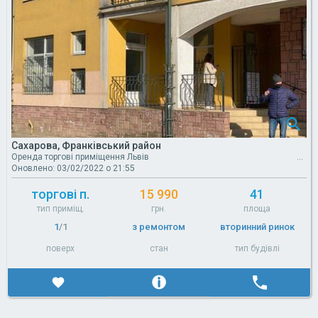
Сахарова, Франківський район
Оренда торгові приміщення Львів
Оновлено: 03/02/2022 о 21:55
торгові п.
15 990
41
тип приміщ.
грн.
площа
1
/1
з ремонтом
вторинний ринок
поверх
стан
тип будівлі