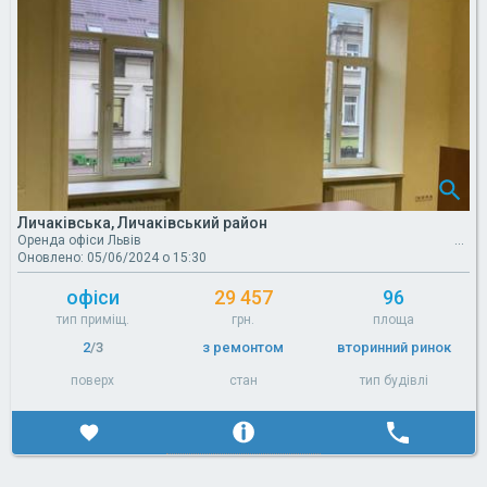
Личаківська, Личаківський район
Оренда офіси Львів
Оновлено: 05/06/2024 о 15:30
офіси
29 457
96
тип приміщ.
грн.
площа
2
/3
з ремонтом
вторинний ринок
поверх
стан
тип будівлі