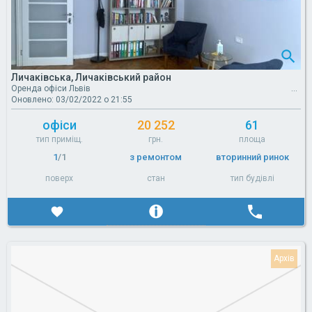
Личаківська, Личаківський район
Оренда офіси Львів
Оновлено: 03/02/2022 о 21:55
офіси
20 252
61
тип приміщ.
грн.
площа
1
/1
з ремонтом
вторинний ринок
поверх
стан
тип будівлі