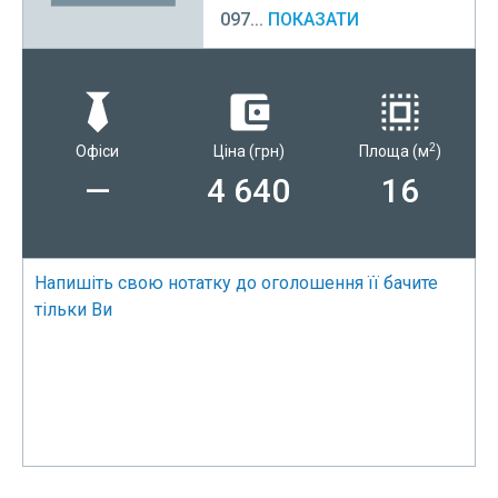
097...
ПОКАЗАТИ
2
Офіси
Ціна
(грн)
Площа
(м
)
—
4 640
16
Напишіть свою нотатку до оголошення її бачите
тільки Ви