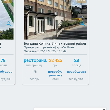
н
Богдана Котика, Личаківський район
в
Оренда ресторани/кафе/паби Львів
Оновлено: 02/12/2025 о 16:49
78
ресторани.
22 425
28
площа
тип приміщ.
грн.
площа
обудова
1
/8
потребує
новобудова
ремонту
 будівлі
поверх
стан
тип будівлі