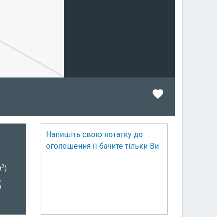
Напишіть свою нотатку до
оголошення її бачите тільки Ви
2
м
)
5