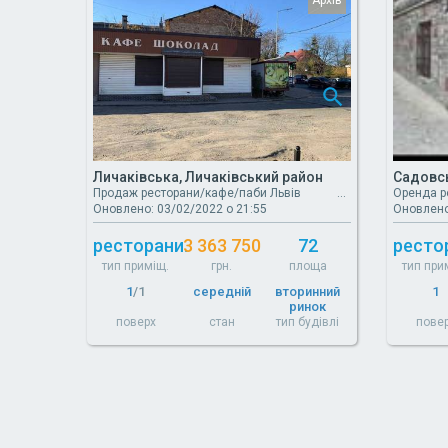
Личаківська, Личаківський район
Садовсь
Продаж ресторани/кафе/паби Львів
Оренда р
Оновлено: 03/02/2022 о 21:55
Оновлено
ресторани.
3 363 750
72
ресто
тип приміщ.
грн.
площа
тип при
1
/1
середній
вторинний
1
ринок
поверх
стан
тип будівлі
пове