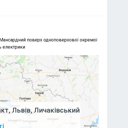
. Мансардний поверх одноповерхової окремої
ть електрики
кт, Львів, Личаківський
ті