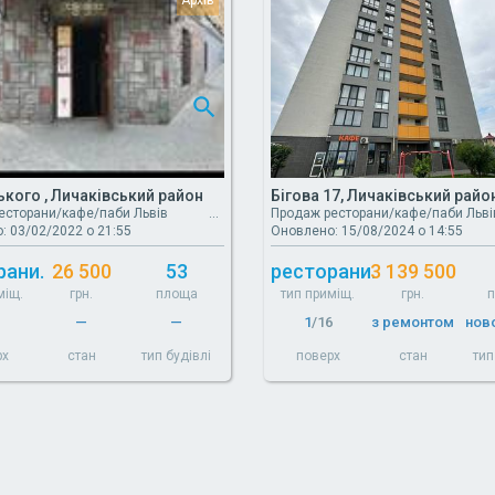
кого , Личаківський район
Бігова 17, Личаківський райо
есторани/кафе/паби Львів
Продаж ресторани/кафе/паби Льві
: 03/02/2022 о 21:55
Оновлено: 15/08/2024 о 14:55
рани.
26 500
53
ресторани.
3 139 500
міщ.
грн.
площа
тип приміщ.
грн.
—
—
1
/16
з ремонтом
нов
рх
стан
тип будівлі
поверх
стан
тип