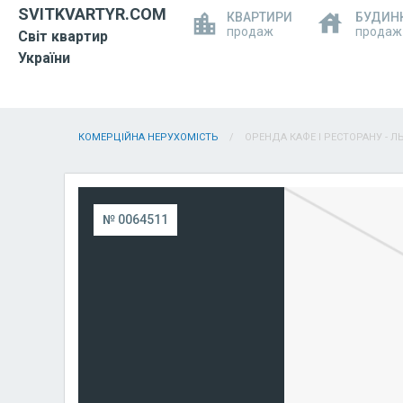
SVITKVARTYR.COM
КВАРТИРИ
БУДИН
продаж
продаж
Світ квартир
України
КОМЕРЦІЙНА НЕРУХОМІСТЬ
ОРЕНДА КАФЕ І РЕСТОРАНУ - Л
№ 0064511