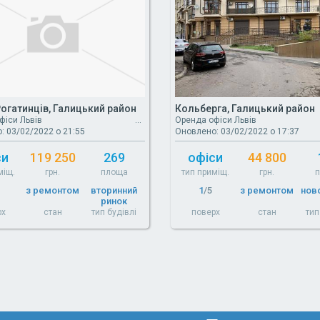
Рогатинців, Галицький район
Кольберга, Галицький район
фіси Львів
Оренда офіси Львів
: 03/02/2022 о 21:55
Оновлено: 03/02/2022 о 17:37
си
119 250
269
офіси
44 800
міщ.
грн.
площа
тип приміщ.
грн.
з ремонтом
вторинний
1
/5
з ремонтом
нов
ринок
рх
стан
тип будівлі
поверх
стан
тип