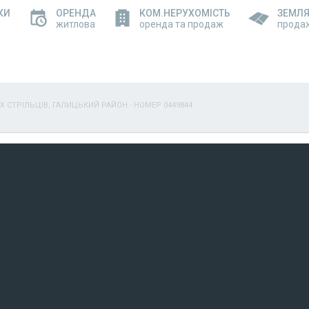
КИ
ОРЕНДА
КОМ.НЕРУХОМІСТЬ
ЗЕМЛ
житлова
оренда та продаж
прода
ИХ СТРІЛЬЦІВ, ГАЛИЦЬКИЙ РАЙОН - НОМЕР 0449844