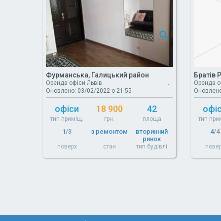
Фурманська, Галицький район
Братів 
Оренда офіси Львів
Оренда о
Оновлено: 03/02/2022 о 21:55
Оновлено
офіси
18 900
42
офі
тип приміщ.
грн.
площа
тип при
1
/3
з ремонтом
вторинний
4
/4
ринок
поверх
стан
тип будівлі
пове