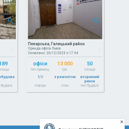
Пекарська, Галицький район
Оренда офіси Львів
Оновлено: 20/12/2023 о 17:34
189
офіси
13 000
50
площа
тип приміщ.
грн.
площа
обудова
1
/3
з ремонтом
вторинний
ринок
 будівлі
поверх
стан
тип будівлі