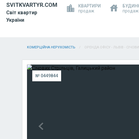
SVITKVARTYR.COM
КВАРТИРИ
БУДИН
продаж
продаж
Світ квартир
України
КОМЕРЦІЙНА НЕРУХОМІСТЬ
ОРЕНДА ОФІСУ - ЛЬВІВ - СІЧОВ
№ 0449844