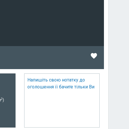
Напишіть свою нотатку до
оголошення її бачите тільки Ви
2
м
)