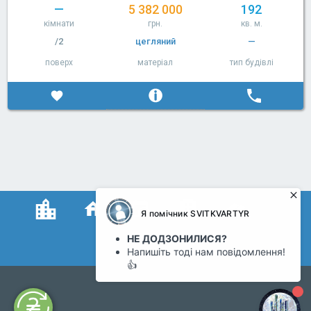
—
5 382 000
192
кімнати
грн.
кв. м.
/2
цегляний
—
поверх
матеріал
тип будівлі