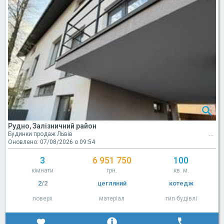
Рудно, Залізничний район
Будинки продаж Львів
Оновлено: 07/08/2026 о 09:54
3
6 951 750
100
кімнати
грн.
кв. м.
2
/2
цегляний
котедж
поверх
матеріал
тип будівлі