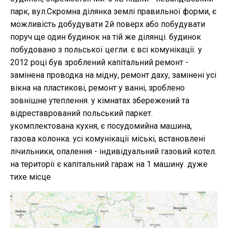
парк, вул.Скромна ділянка землі правильної форми, є
можливість добудувати 2й поверх або побудувати
поруч ще один будинок на тій же ділянці. будинок
побудовано з польської цегли. є всі комунікації. у
2012 році був зроблений капітальний ремонт -
замінена проводка на мідну, ремонт даху, замінені усі
вікна на пластикові, ремонт у ванні, зроблено
зовнішне утеплення. у кімнатах збережений та
відреставрований польський паркет.
укомплектована кухня, є посудомийна машина,
газова колонка. усі комунікації міські, встановлені
лічильники, опалення - індивідуальний газовий котел.
на території є капітальний гараж на 1 машину. дуже
тихе місце