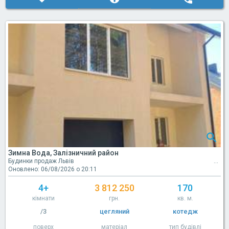
Зимна Вода, Залізничний район
Будинки продаж Львів
Оновлено: 06/08/2026 о 20:11
4+
3 812 250
170
кімнати
грн.
кв. м.
/3
цегляний
котедж
поверх
матеріал
тип будівлі