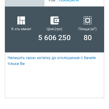
+38...
ПОКАЗАТИ
2
К-сть кімнат
Ціна
(грн)
Площа
(м
)
5 606 250
80
Напишіть свою нотатку до оголошення її бачите
тільки Ви